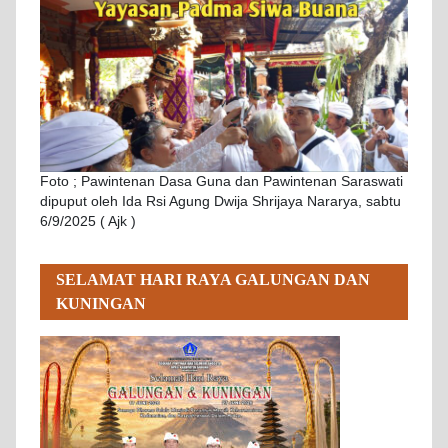
Foto ; Pawintenan Dasa Guna dan Pawintenan Saraswati
dipuput oleh Ida Rsi Agung Dwija Shrijaya Nararya, sabtu
6/9/2025 ( Ajk )
SELAMAT HARI RAYA GALUNGAN DAN
KUNINGAN