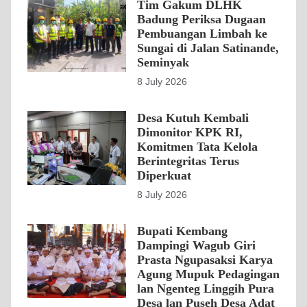
Tim Gakum DLHK
Badung Periksa Dugaan
Pembuangan Limbah ke
Sungai di Jalan Satinande,
Seminyak
8 July 2026
Desa Kutuh Kembali
Dimonitor KPK RI,
Komitmen Tata Kelola
Berintegritas Terus
Diperkuat
8 July 2026
Bupati Kembang
Dampingi Wagub Giri
Prasta Ngupasaksi Karya
Agung Mupuk Pedagingan
lan Ngenteg Linggih Pura
Desa lan Puseh Desa Adat