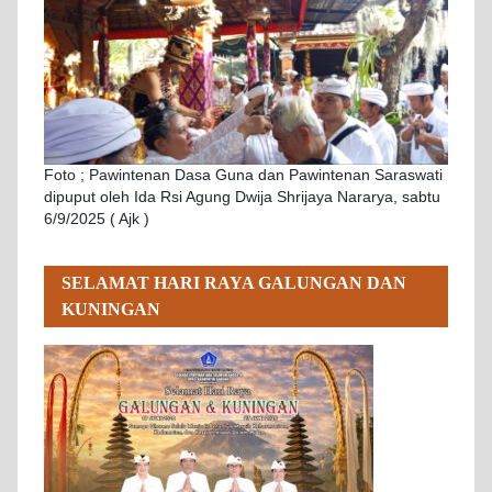
Foto ; Pawintenan Dasa Guna dan Pawintenan Saraswati
dipuput oleh Ida Rsi Agung Dwija Shrijaya Nararya, sabtu
6/9/2025 ( Ajk )
SELAMAT HARI RAYA GALUNGAN DAN
KUNINGAN