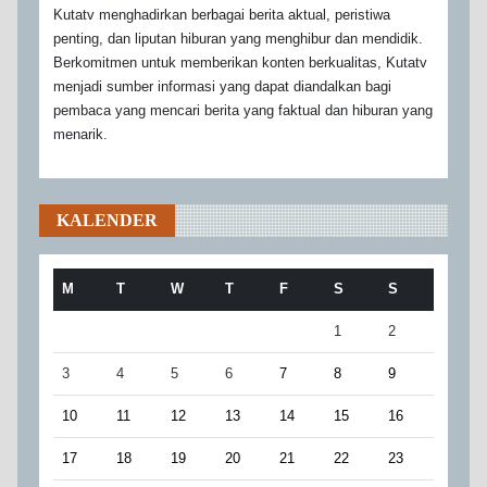
Kutatv menghadirkan berbagai berita aktual, peristiwa
penting, dan liputan hiburan yang menghibur dan mendidik.
Berkomitmen untuk memberikan konten berkualitas, Kutatv
menjadi sumber informasi yang dapat diandalkan bagi
pembaca yang mencari berita yang faktual dan hiburan yang
menarik.
KALENDER
M
T
W
T
F
S
S
1
2
3
4
5
6
7
8
9
10
11
12
13
14
15
16
17
18
19
20
21
22
23