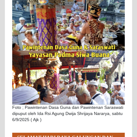
Foto ; Pawintenan Dasa Guna dan Pawintenan Saraswati
dipuput oleh Ida Rsi Agung Dwija Shrijaya Nararya, sabtu
6/9/2025 ( Ajk )