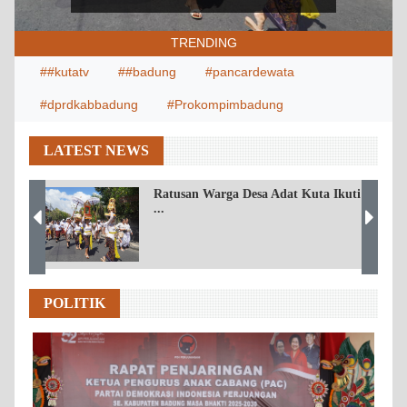
TRENDING
##kutatv
##badung
#pancardewata
#dprdkabbadung
#Prokompimbadung
LATEST NEWS
Ratusan Warga Desa Adat Kuta Ikuti
...
POLITIK