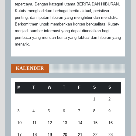
tepercaya. Dengan kategori utama BERITA DAN HIBURAN,
Kutatv menghadirkan berbagai berita aktual, peristiwa
penting, dan liputan hiburan yang menghibur dan mendidik.
Berkomitmen untuk memberikan konten berkualitas, Kutatv
menjadi sumber informasi yang dapat diandalkan bagi
pembaca yang mencari berita yang faktual dan hiburan yang
menarik.
KALENDER
M
T
W
T
F
S
S
1
2
3
4
5
6
7
8
9
10
11
12
13
14
15
16
17
18
19
20
21
22
23