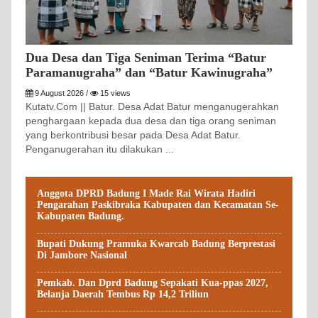
Dua Desa dan Tiga Seniman Terima “Batur
Paramanugraha” dan “Batur Kawinugraha”
9 August 2026 /
15 views
Kutatv.Com || Batur. Desa Adat Batur menganugerahkan
penghargaan kepada dua desa dan tiga orang seniman
yang berkontribusi besar pada Desa Adat Batur.
Penganugerahan itu dilakukan ...
Anggota DPRD Badung I Made Rai Wirata Hadiri
Pengarahan Paskibraka Kabupaten dan Kecamatan Se-
Kabupaten Badung.
Bupati Dukung Pramuka Kwarcab Badung Berprestasi
Di Jambore Nasional
Pemkab. Dan Dprd Badung Sepakati Kua-ppas 2027,
Belanja Daerah Tembus Rp 14,2 Triliun