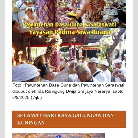
Foto ; Pawintenan Dasa Guna dan Pawintenan Saraswati
dipuput oleh Ida Rsi Agung Dwija Shrijaya Nararya, sabtu
6/9/2025 ( Ajk )
SELAMAT HARI RAYA GALUNGAN DAN
KUNINGAN