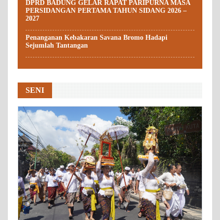
DPRD BADUNG GELAR RAPAT PARIPURNA MASA
PERSIDANGAN PERTAMA TAHUN SIDANG 2026 –
2027
Penanganan Kebakaran Savana Bromo Hadapi
Sejumlah Tantangan
SENI