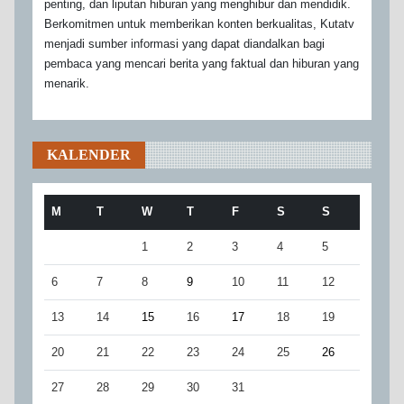
penting, dan liputan hiburan yang menghibur dan mendidik.
Berkomitmen untuk memberikan konten berkualitas, Kutatv
menjadi sumber informasi yang dapat diandalkan bagi
pembaca yang mencari berita yang faktual dan hiburan yang
menarik.
KALENDER
M
T
W
T
F
S
S
1
2
3
4
5
6
7
8
9
10
11
12
13
14
15
16
17
18
19
20
21
22
23
24
25
26
27
28
29
30
31