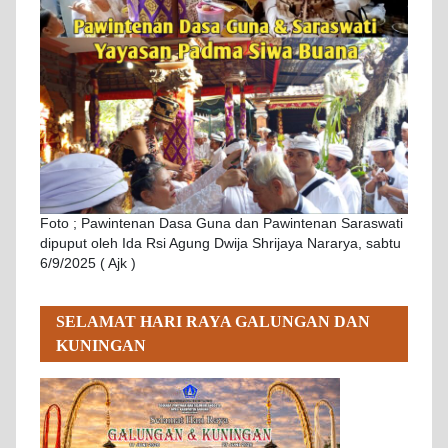
Foto ; Pawintenan Dasa Guna dan Pawintenan Saraswati
dipuput oleh Ida Rsi Agung Dwija Shrijaya Nararya, sabtu
6/9/2025 ( Ajk )
SELAMAT HARI RAYA GALUNGAN DAN
KUNINGAN