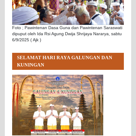
Foto ; Pawintenan Dasa Guna dan Pawintenan Saraswati
dipuput oleh Ida Rsi Agung Dwija Shrijaya Nararya, sabtu
6/9/2025 ( Ajk )
SELAMAT HARI RAYA GALUNGAN DAN
KUNINGAN