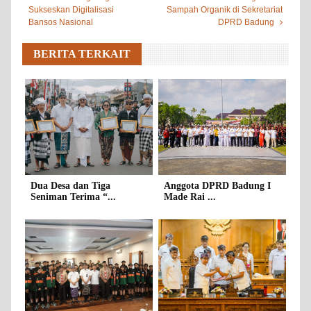
Sukseskan Digitalisasi
Sampah Organik di Sekretariat
Bansos Nasional
DPRD Badung
BERITA TERKAIT
Dua Desa dan Tiga
Anggota DPRD Badung I
Seniman Terima “...
Made Rai ...