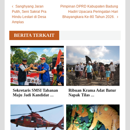
Sanghyang Jaran
Pimpinan DPRD Kabupaten Badung
Putih, Seni Sakral Pra
Hadiri Upacara Peringatan Hari
Hindu Lestari di Desa
Bhayangkara Ke-80 Tahun 2026.
Amplas
BERITA TERKAIT
Sekretaris SMSI Tabanan
Ribuan Krama Adat Batur
Maju Jadi Kandidat ...
Napak Tilas ...