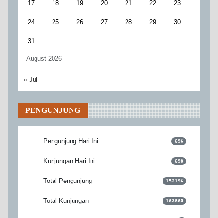
17
18
19
20
21
22
23
24
25
26
27
28
29
30
31
August 2026
« Jul
PENGUNJUNG
Pengunjung Hari Ini
696
Kunjungan Hari Ini
698
Total Pengunjung
152196
Total Kunjungan
163865