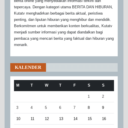
berita online yang menyediakan informasi terkini dan
tepercaya. Dengan kategori utama BERITA DAN HIBURAN,
Kutatv menghadirkan berbagai berita aktual, peristiwa
penting, dan liputan hiburan yang menghibur dan mendidik.
Berkomitmen untuk memberikan konten berkualitas, Kutatv
menjadi sumber informasi yang dapat diandalkan bagi
pembaca yang mencari berita yang faktual dan hiburan yang
menarik.
KALENDER
M
T
W
T
F
S
S
1
2
3
4
5
6
7
8
9
10
11
12
13
14
15
16