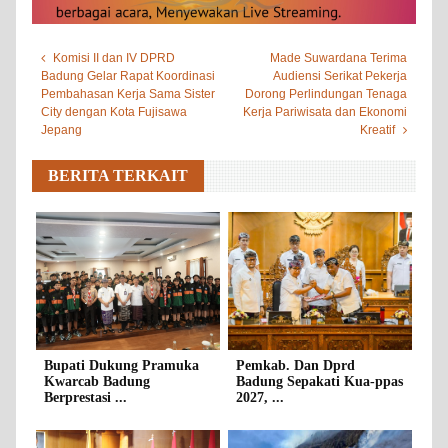
Komisi II dan IV DPRD
Made Suwardana Terima
Badung Gelar Rapat Koordinasi
Audiensi Serikat Pekerja
Pembahasan Kerja Sama Sister
Dorong Perlindungan Tenaga
City dengan Kota Fujisawa
Kerja Pariwisata dan Ekonomi
Jepang
Kreatif
BERITA TERKAIT
Bupati Dukung Pramuka
Pemkab. Dan Dprd
Kwarcab Badung
Badung Sepakati Kua-ppas
Berprestasi ...
2027, ...