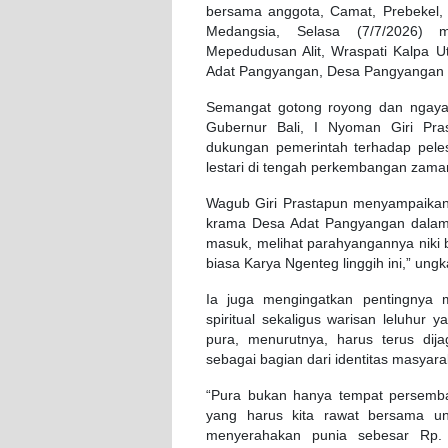
bersama anggota, Camat, Prebekel,
Medangsia, Selasa (7/7/2026) 
Mepedudusan Alit, Wraspati Kalpa 
Adat Pangyangan, Desa Pangyangan 
Semangat gotong royong dan ngayah
Gubernur Bali, I Nyoman Giri Pras
dukungan pemerintah terhadap pelest
lestari di tengah perkembangan zama
Wagub Giri Prastapun menyampaikan
krama Desa Adat Pangyangan dalam m
masuk, melihat parahyangannya niki 
biasa Karya Ngenteg linggih ini,” ung
Ia juga mengingatkan pentingnya
spiritual sekaligus warisan leluhur 
pura, menurutnya, harus terus dij
sebagai bagian dari identitas masyarak
“Pura bukan hanya tempat persembahy
yang harus kita rawat bersama u
menyerahakan punia sebesar Rp. 