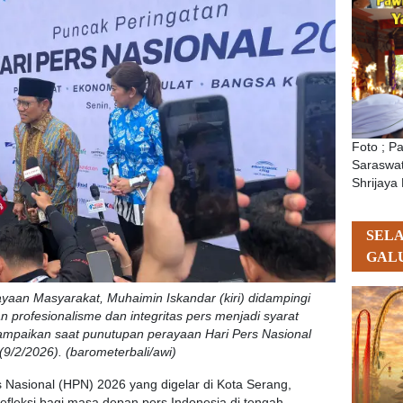
Foto ; P
Saraswat
Shrijaya 
SEL
GAL
yaan Masyarakat, Muhaimin Iskandar (kiri) didampingi
profesionalisme dan integritas pers menjadi syarat
ampaikan saat punutupan perayaan Hari Pers Nasional
9/2/2026). (barometerbali/awi)
 Nasional (HPN) 2026 yang digelar di Kota Serang,
fleksi bagi masa depan pers Indonesia di tengah