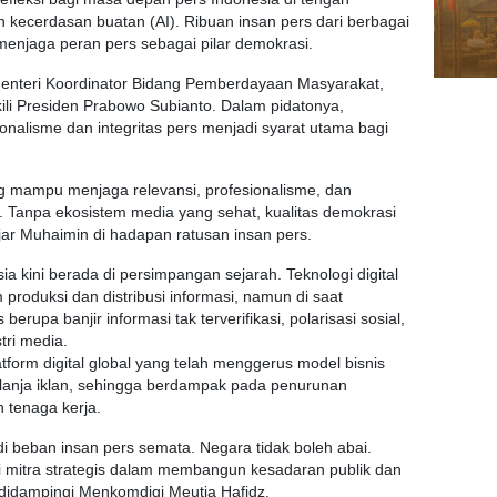
n kecerdasan buatan (AI). Ribuan insan pers dari berbagai
njaga peran pers sebagai pilar demokrasi.
 Menteri Koordinator Bidang Pemberdayaan Masyarakat,
ili Presiden Prabowo Subianto. Dalam pidatonya,
alisme dan integritas pers menjadi syarat utama bagi
ng mampu menjaga relevansi, profesionalisme, dan
. Tanpa ekosistem media yang sehat, kualitas demokrasi
r Muhaimin di hadapan ratusan insan pers.
 kini berada di persimpangan sejarah. Teknologi digital
roduksi dan distribusi informasi, namun di saat
rupa banjir informasi tak terverifikasi, polarisasi sosial,
tri media.
tform digital global yang telah menggerus model bisnis
lanja iklan, sehingga berdampak pada penurunan
 tenaga kerja.
adi beban insan pers semata. Negara tidak boleh abai.
mitra strategis dalam membangun kesadaran publik dan
 didampingi Menkomdigi Meutia Hafidz.