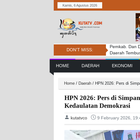
Kamis, 6 Agustus 2026
Pemkab. Dan D
DPRD BADUNG
Penanganan Ke
DON'T MISS:
Daerah Tembus 
PERSIDANGAN
Tantangan
Main Navigation
HOME
DAERAH
EKONOMI
Home
/
Daerah
/
HPN 2026: Pers di Simpa
HPN 2026: Pers di Simpan
Kedaulatan Demokrasi
kutatvco
9 February 2026, 19