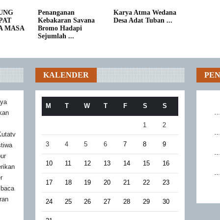
UNG
Penanganan
Karya Atma Wedana
PAT
Kebakaran Savana
Desa Adat Tuban ...
A MASA
Bromo Hadapi
Sejumlah ...
KALENDER
PE
aya
M
T
W
T
F
S
S
akan
1
2
utatv
3
4
5
6
7
8
9
stiwa
bur
10
11
12
13
14
15
16
rikan
r
17
18
19
20
21
22
23
mbaca
ran
24
25
26
27
28
29
30