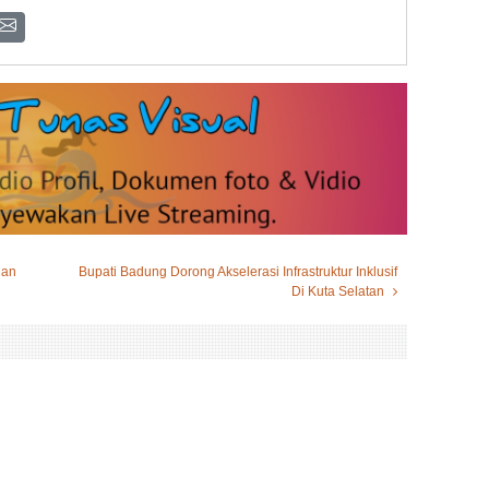
ian
Bupati Badung Dorong Akselerasi Infrastruktur Inklusif
Di Kuta Selatan