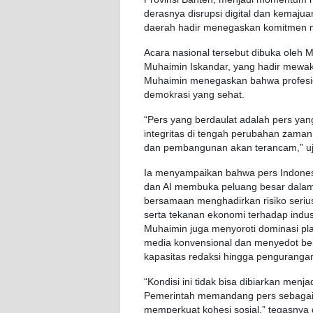
derasnya disrupsi digital dan kemajua
daerah hadir menegaskan komitmen me
Acara nasional tersebut dibuka oleh
Muhaimin Iskandar, yang hadir mewak
Muhaimin menegaskan bahwa profesion
demokrasi yang sehat.
“Pers yang berdaulat adalah pers ya
integritas di tengah perubahan zaman
dan pembangunan akan terancam,” uja
Ia menyampaikan bahwa pers Indonesia
dan AI membuka peluang besar dalam p
bersamaan menghadirkan risiko serius be
serta tekanan ekonomi terhadap indus
Muhaimin juga menyoroti dominasi pla
media konvensional dan menyedot be
kapasitas redaksi hingga pengurangan
“Kondisi ini tidak bisa dibiarkan menj
Pemerintah memandang pers sebagai 
memperkuat kohesi sosial,” tegasnya