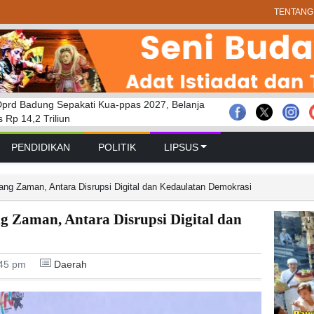
TENTANG
prd Badung Sepakati Kua-ppas 2027, Belanja
 GELAR RAPAT PARIPURNA MASA
bakaran Savana Bromo Hadapi Sejumlah
Rp 14,2 Triliun
 PERTAMA TAHUN SIDANG 2026 – 2027
PENDIDIKAN
POLITIK
LIPSUS
ng Zaman, Antara Disrupsi Digital dan Kedaulatan Demokrasi
g Zaman, Antara Disrupsi Digital dan
:45 pm
Daerah