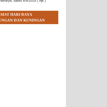
Nararya, sabtu 6/9/2025 ( Ajk )
AMAT HARI RAYA
UNGAN DAN KUNINGAN