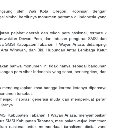
ngsung oleh Wali Kota Cilegon, Robinsar, dengan
ai simbol berdirinya monumen pertama di Indonesia yang
jaran pejabat daerah dan tokoh pers nasional, termasuk
rwakilan Dewan Pers, dan ratusan pengurus SMSI dari
etua SMSI Kabupaten Tabanan, I Wayan Ariasa, didampingi
 Arta Wirawan, dan Bid. Hubungan Antar Lembaga Ketut
akan bahwa monumen ini tidak hanya sebagai bangunan
juangan pers siber Indonesia yang sehat, berintegritas, dan
on mengungkapkan rasa bangga karena kotanya dipercaya
 monumen tersebut.
enjadi inspirasi generasi muda dan memperkuat peran
jarnya.
SMSI Kabupaten Tabanan, I Wayan Ariasa, menyampaikan
us SMSI Kabupaten Tabanan, merupakan wujud komitmen
an nasional untuk memperkuat jurnalisme digital yang