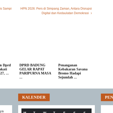
is Sampi
HPN 2026: Pers di Simpang Zaman, Antara Disrupsi
Digital dan Kedaulatan Demokrasi
n Dprd
DPRD BADUNG
Penanganan
kati
GELAR RAPAT
Kebakaran Savana
7, ...
PARIPURNA MASA
Bromo Hadapi
...
Sejumlah ...
KALENDER
PE
aya