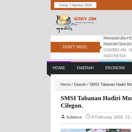
Jumat, 7 Agustus 2026
MAHASABA PE
Bupati Dukung
Pemkab. Dan D
INDONESIA (P
Jambore Nasio
Daerah Tembus 
DON'T MISS:
GAMBELAN, S
INDONESIA
Main Navigation
HOME
DAERAH
EKONOMI
Home
/
Daerah
/
SMSI Tabanan Hadiri Mo
SMSI Tabanan Hadiri Mon
Cilegon.
kutatvco
8 February 2026, 21