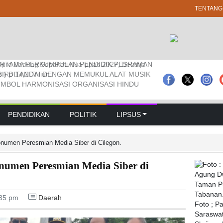
TENTANG
RTAMA PERKUMPULAN PENDIDIK PESRAMAN
 Pramuka Kwarcab Badung Berprestasi Di
prd Badung Sepakati Kua-ppas 2027, Belanja
3I) DITANDAI DENGAN MEMUKUL ALAT MUSIK
nal
Rp 14,2 Triliun
IMBOL HARMONISASI ORGANISASI HINDU
PENDIDIKAN
POLITIK
LIPSUS
numen Peresmian Media Siber di Cilegon.
umen Peresmian Media Siber di
:35 pm
Daerah
Foto ; P
Saraswat