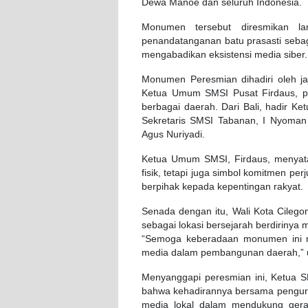
Dewa Manoe dan seluruh Indonesia.
Monumen tersebut diresmikan la
penandatanganan batu prasasti sebag
mengabadikan eksistensi media siber.
Monumen Peresmian dihadiri oleh ja
Ketua Umum SMSI Pusat Firdaus, pe
berbagai daerah. Dari Bali, hadir K
Sekretaris SMSI Tabanan, I Nyoman
Agus Nuriyadi.
Ketua Umum SMSI, Firdaus, menyat
fisik, tetapi juga simbol komitmen per
berpihak kepada kepentingan rakyat.
Senada dengan itu, Wali Kota Cileg
sebagai lokasi bersejarah berdirinya
“Semoga keberadaan monumen ini m
media dalam pembangunan daerah,” u
Menyanggapi peresmian ini, Ketua 
bahwa kehadirannya bersama pengur
media lokal dalam mendukung gerak