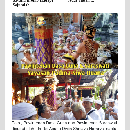
Savana Bromo Hadapi
Adat Tuban ...
Sejumlah ...
Foto ; Pawintenan Dasa Guna dan Pawintenan Saraswati
dipuput oleh Ida Rsi Agung Dwija Shrijaya Nararya, sabtu