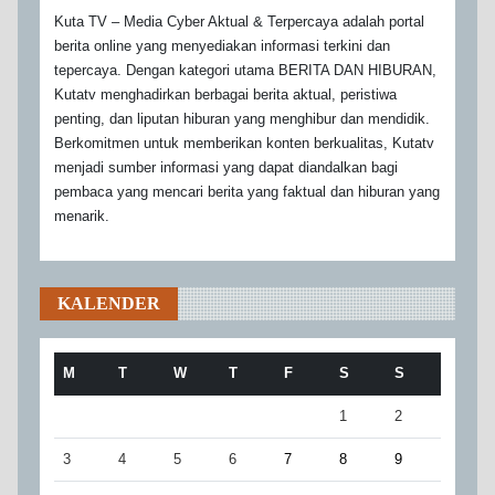
Kuta TV – Media Cyber Aktual & Terpercaya adalah portal
berita online yang menyediakan informasi terkini dan
tepercaya. Dengan kategori utama BERITA DAN HIBURAN,
Kutatv menghadirkan berbagai berita aktual, peristiwa
penting, dan liputan hiburan yang menghibur dan mendidik.
Berkomitmen untuk memberikan konten berkualitas, Kutatv
menjadi sumber informasi yang dapat diandalkan bagi
pembaca yang mencari berita yang faktual dan hiburan yang
menarik.
KALENDER
M
T
W
T
F
S
S
1
2
3
4
5
6
7
8
9