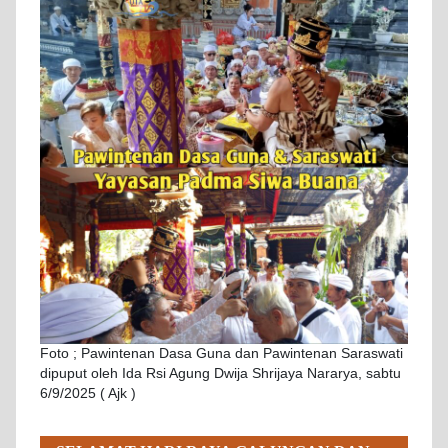
Foto ; Pawintenan Dasa Guna dan Pawintenan Saraswati
dipuput oleh Ida Rsi Agung Dwija Shrijaya Nararya, sabtu
6/9/2025 ( Ajk )