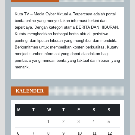
Kuta TV – Media Cyber Aktual & Terpercaya adalah portal
berita online yang menyediakan informasi terkini dan
tepercaya. Dengan kategori utama BERITA DAN HIBURAN,
Kutatv menghadirkan berbagai berita aktual, peristiwa
penting, dan liputan hiburan yang menghibur dan mendidik.
Berkomitmen untuk memberikan konten berkualitas, Kutatv
menjadi sumber informasi yang dapat diandalkan bagi
pembaca yang mencari berita yang faktual dan hiburan yang
menarik.
KALENDER
M
T
W
T
F
S
S
1
2
3
4
5
6
7
8
9
10
11
12