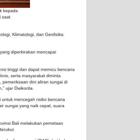
k kepada
i saat
ologi
,
Klimatologi
, dan
Geofisika
yang
diperkirakan
mencapai
nsi
tinggi
dan
dapat
memicu
bencana
eknis
,
serta
masyarakat
diminta
,
pemeriksaan
dini
aliran
sungai
di
n
,”
ujar
Dwikorita
.
i
untuk
mencegah
risiko
bencana
ir
sungai
yang naik
cepat
,
suara
ovinsi
Bali
melakukan
pemetaan
terukur
.