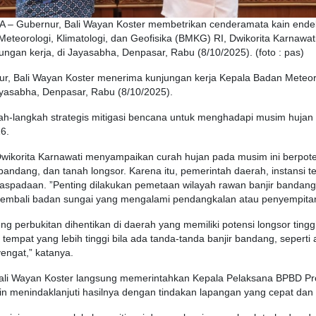
 Gubernur, Bali Wayan Koster membetrikan cenderamata kain ende
eteorologi, Klimatologi, dan Geofisika (BMKG) RI, Dwikorita Karnawat
ngan kerja, di Jayasabha, Denpasar, Rabu (8/10/2025). (foto : pas)
ur
, Bali Wayan
Koster
menerima
kunjungan
kerja
Kepala Badan
Meteor
yasabha
, Denpasar, Rabu (8/10/2025).
ah-langkah
strategis
mitigasi
bencana
untuk
menghadapi
musim
hujan
6.
wikorita
Karnawati
menyampaikan
curah
hujan
pada
musim
ini
berpote
bandang
, dan
tanah
longsor
. Karena
itu
,
pemerintah
daerah
,
instansi
t
aspadaan
. ”
Penting
dilakukan
pemetaan
wilayah
rawan
banjir
bandang
embali
badan
sungai
yang
mengalami
pendangkalan
atau
penyempita
eng
perbukitan
dihentikan
di
daerah
yang
memiliki
potensi
longsor
tingg
tempat
yang
lebih
tinggi
bila
ada
tanda-tanda
banjir
bandang
,
seperti
a
engat
,”
katanya
.
ali Wayan
Koster
langsung
memerintahkan
Kepala
Pelaksana
BPBD
Pr
in
menindaklanjuti
hasilnya
dengan
tindakan
lapangan
yang
cepat
dan