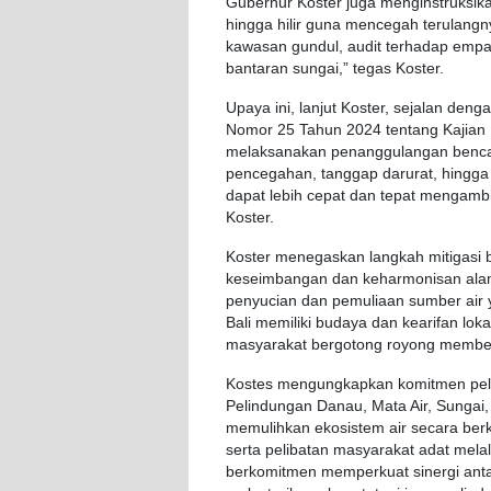
Gubernur
Koster
juga
menginstruksik
hingga
hilir
guna
mencegah
terulangn
kawasan
gundul
, audit
terhadap
empa
bantaran
sungai
,”
tegas
Koster
.
Upaya
ini,
lanjut
Koster
,
sejalan
deng
Nomor
25
Tahun
2024
tentang
Kajian
melaksanakan
penanggulangan
benc
pencegahan
,
tanggap
darurat
,
hingga
dapat
lebih
cepat
dan
tepat
mengambi
Koster
.
Koster
menegaskan
langkah
mitigasi
keseimbangan
dan
keharmonisan
al
penyucian
dan
pemuliaan
sumber
air
Bali
memiliki
budaya
dan
kearifan
loka
masyarakat
bergotong
royong
member
Kostes
mengungkapkan
komitmen
pe
Pelindungan
Danau
, Mata Air, Sungai
memulihkan
ekosistem
air
secara
ber
serta
pelibatan
masyarakat
adat
melal
berkomitmen
memperkuat
sinergi
ant