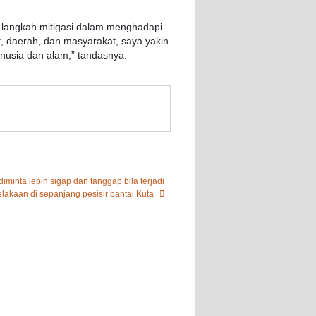
langkah
mitigasi
dalam
menghadapi
t
,
daerah
, dan
masyarakat
,
saya
yakin
nusia
dan
alam
,”
tandasnya
.
ta lebih sigap dan tanggap bila terjadi
lakaan di sepanjang pesisir pantai Kuta