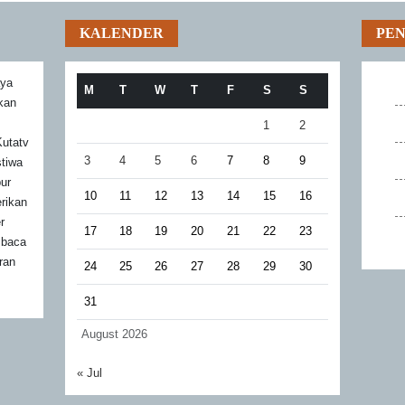
KALENDER
PE
aya
M
T
W
T
F
S
S
akan
1
2
utatv
3
4
5
6
7
8
9
stiwa
bur
10
11
12
13
14
15
16
rikan
r
17
18
19
20
21
22
23
mbaca
ran
24
25
26
27
28
29
30
31
August 2026
« Jul