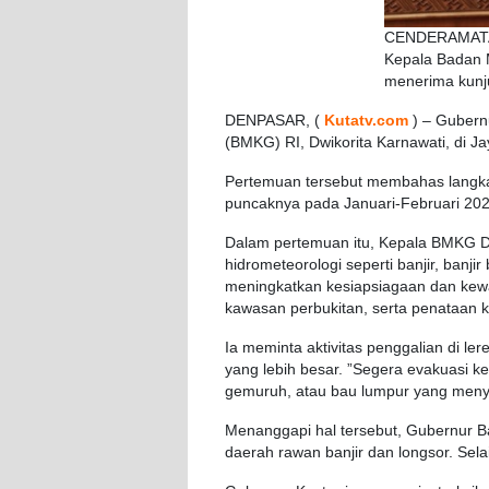
CENDERAMATA –
Kepala Badan M
menerima kunju
DENPASAR, (
Kutatv.com
)
–
Gubern
(BMKG) RI,
Dwikorita
Karnawati
, di
Ja
Pertemuan
tersebut
membahas
langk
puncaknya
pada
Januari-Februari
202
Dalam
pertemuan
itu
, Kepala BMKG
D
hidrometeorologi
seperti
banjir
,
banjir
meningkatkan
kesiapsiagaan
dan
kew
kawasan
perbukitan
,
serta
penataan
k
Ia
meminta
aktivitas
penggalian
di
ler
yang
lebih
besar
. ”
Segera
evakuasi
ke
gemuruh
,
atau
bau
lumpur
yang
meny
Menanggapi
hal
tersebut
,
Gubernur
B
daerah
rawan
banjir
dan
longsor
.
Sela