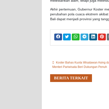
melestarikan
alam
,
tetapi
juga
melind
Akhir
pertemuan
,
Gubernur
Koster
me
perubahan
pola
cuaca
ekstrem
akibat
Bali
dapat
menjadi
provinsi
yang
tang
Koster Bahas Kuota Wisatawan Asing dan
Menteri Pariwisata Beri Dukungan Penuh
BERITA TERKAIT