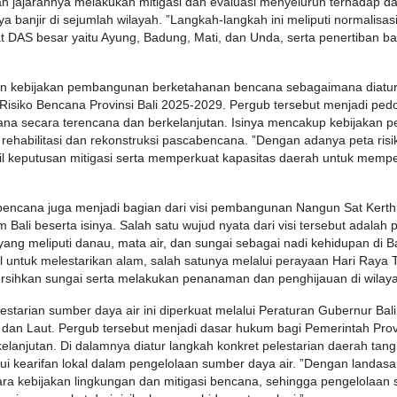
an
jajarannya
melakukan
mitigasi
dan
evaluasi
menyeluruh
terhadap
da
ya
banjir
di
sejumlah
wilayah. ”Langkah-
langkah
ini
meliputi
normalisas
t
DAS
besar
yaitu
Ayung
,
Badung
, Mati, dan
Unda
,
serta
penertiban
ba
an
kebijakan
pembangunan
berketahanan
bencana
sebagaimana
diatu
Risiko
Bencana
Provinsi
Bali 2025-2029.
Pergub
tersebut
menjadi
ped
ana
secara
terencana
dan
berkelanjutan
.
Isinya
mencakup
kebijakan
p
rehabilitasi
dan
rekonstruksi
pascabencana
. ”Dengan
adanya
peta
risi
l
keputusan
mitigasi
serta
memperkuat
kapasitas
daerah
untuk
memper
bencana
juga
menjadi
bagian
dari
visi
pembangunan
Nangun
Sat
Kerth
am
Bali
beserta
isinya
. Salah
satu
wujud
nyata
dari
visi
tersebut
adalah
 yang
meliputi
danau
,
mata
air, dan
sungai
sebagai
nadi
kehidupan
di Ba
l
untuk
melestarikan
alam
, salah
satunya
melalui
perayaan
Hari Raya
sihkan
sungai
serta
melakukan
penanaman
dan
penghijauan
di wilay
lestarian
sumber
daya
air ini
diperkuat
melalui
Peraturan
Gubernur
Bal
, dan
Laut
.
Pergub
tersebut
menjadi
dasar
hukum
bagi
Pemerintah
Prov
kelanjutan
. Di
dalamnya
diatur
langkah
konkret
pelestarian
daerah
tan
ui
kearifan
lokal
dalam
pengelolaan
sumber
daya
air. ”Dengan
landasa
ara
kebijakan
lingkungan
dan
mitigasi
bencana
,
sehingga
pengelolaan