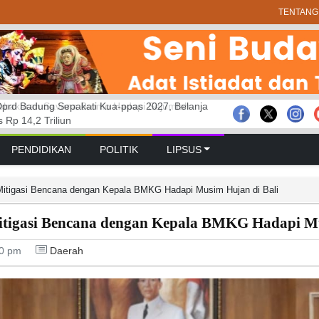
TENTANG
prd Badung Sepakati Kua-ppas 2027, Belanja
 GELAR RAPAT PARIPURNA MASA
bakaran Savana Bromo Hadapi Sejumlah
Rp 14,2 Triliun
 PERTAMA TAHUN SIDANG 2026 – 2027
PENDIDIKAN
POLITIK
LIPSUS
Mitigasi Bencana dengan Kepala BMKG Hadapi Musim Hujan di Bali
itigasi Bencana dengan Kepala BMKG Hadapi Mu
50 pm
Daerah