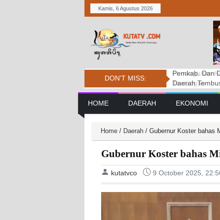
Kamis, 6 Agustus 2026
Pemkab. Dan D
DPRD BADUNG
Penanganan Ke
DON'T MISS:
Daerah Tembus 
PERSIDANGAN
Tantangan
Main Navigation
HOME
DAERAH
EKONOMI
Home
/
Daerah
/
Gubernur Koster bahas 
Gubernur Koster bahas M
kutatvco
9 October 2025, 22: