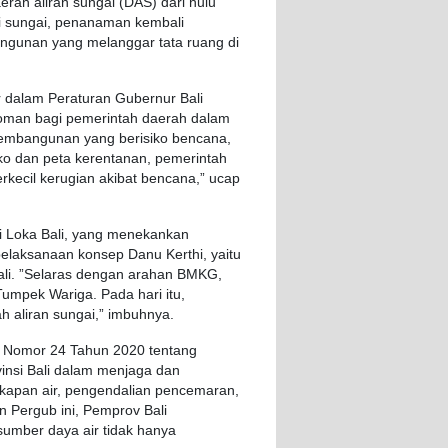
erah
aliran
sungai
(DAS)
dari
hulu
i
sungai
,
penanaman
kembali
ngunan
yang
melanggar
tata
ruang
di
r
dalam
Peraturan
Gubernur
Bali
oman
bagi
pemerintah
daerah
dalam
embangunan
yang
berisiko
bencana
,
ko
dan
peta
kerentanan
,
pemerintah
kecil
kerugian
akibat
bencana
,”
ucap
i
Loka
Bali, yang
menekankan
pelaksanaan
konsep
Danu
Kerthi
,
yaitu
li. ”
Selaras
dengan
arahan
BMKG,
Tumpek
Wariga
. Pada
hari
itu
,
ah
aliran
sungai
,”
imbuhnya
.
i
Nomor
24
Tahun
2020
tentang
insi
Bali
dalam
menjaga
dan
gkapan
air,
pengendalian
pencemaran
,
n
Pergub
ini,
Pemprov
Bali
sumber
daya
air
tidak
hanya