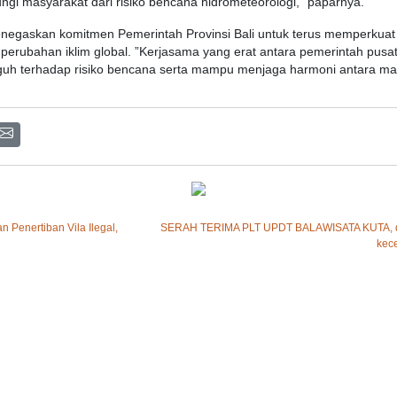
ungi
masyarakat
dari
risiko
bencana
hidrometeorologi
,”
paparnya
.
negaskan
komitmen
Pemerintah
Provinsi
Bali
untuk
terus
memperkuat
perubahan
iklim
global. ”Kerjasama yang
erat
antara
pemerintah
pusa
guh
terhadap
risiko
bencana
serta
mampu
menjaga
harmoni
antara
ma
 Penertiban Vila Ilegal,
SERAH TERIMA PLT UPDT BALAWISATA KUTA, dimin
kece