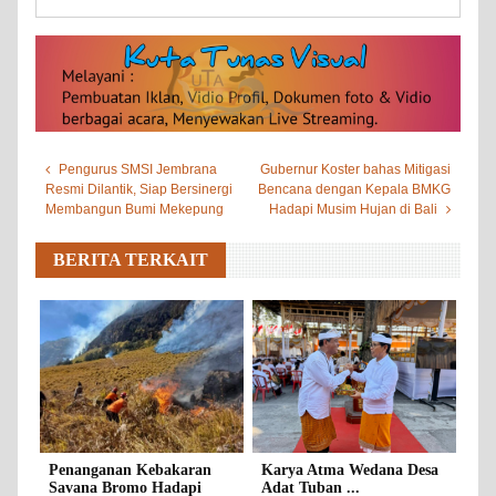
Pengurus SMSI Jembrana
Gubernur Koster bahas Mitigasi
Resmi Dilantik, Siap Bersinergi
Bencana dengan Kepala BMKG
Membangun Bumi Mekepung
Hadapi Musim Hujan di Bali
BERITA TERKAIT
Penanganan Kebakaran
Karya Atma Wedana Desa
Savana Bromo Hadapi
Adat Tuban ...