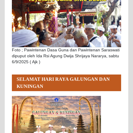
Foto ; Pawintenan Dasa Guna dan Pawintenan Saraswati
dipuput oleh Ida Rsi Agung Dwija Shrijaya Nararya, sabtu
6/9/2025 ( Ajk )
SELAMAT HARI RAYA GALUNGAN DAN
KUNINGAN