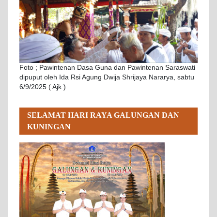
Foto ; Pawintenan Dasa Guna dan Pawintenan Saraswati
dipuput oleh Ida Rsi Agung Dwija Shrijaya Nararya, sabtu
6/9/2025 ( Ajk )
SELAMAT HARI RAYA GALUNGAN DAN
KUNINGAN