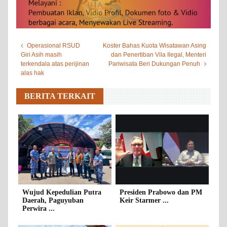
Operasional RSUD
Koster Bahas Kuota Wisatawan Asing
Giri Asih masih
dan Penertiban Vila Ilegal, Menteri
terkendala atas perijinan
Pariwisata Beri Dukungan Penuh
alas hak
BERITA TERKAIT
Wujud Kepedulian Putra
Presiden Prabowo dan PM
Daerah, Paguyuban
Keir Starmer ...
Perwira ...