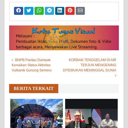
BNPB Pantau Dampak
KORBAN TENGGELAM DI AIR
Kenaikan Status Aktivitas
TERJUN MENGENING
Vulkanik Gunung Semeru
DITEMUKAN MENINGGAL DUNIA
BERITA TERKAIT