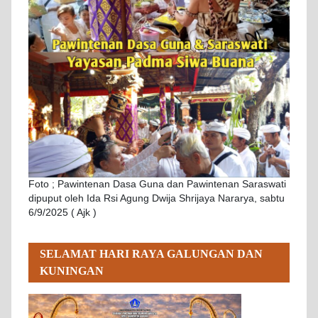
Foto ; Pawintenan Dasa Guna dan Pawintenan Saraswati
dipuput oleh Ida Rsi Agung Dwija Shrijaya Nararya, sabtu
6/9/2025 ( Ajk )
SELAMAT HARI RAYA GALUNGAN DAN
KUNINGAN