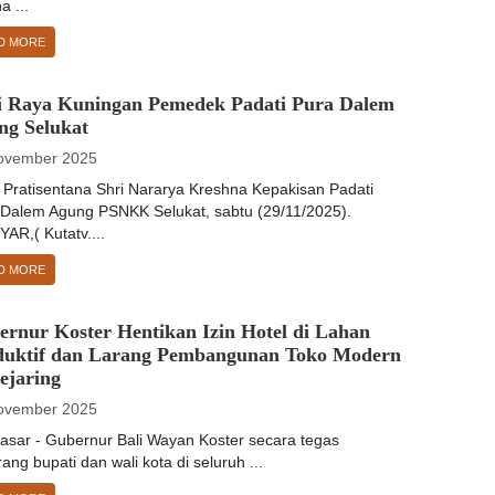
a ...
D MORE
i Raya Kuningan Pemedek Padati Pura Dalem
ng Selukat
ovember 2025
 Pratisentana Shri Nararya Kreshna Kepakisan Padati
 Dalem Agung PSNKK Selukat, sabtu (29/11/2025).
AR,( Kutatv....
D MORE
rnur Koster Hentikan Izin Hotel di Lahan
duktif dan Larang Pembangunan Toko Modern
ejaring
ovember 2025
asar - Gubernur Bali Wayan Koster secara tegas
ang bupati dan wali kota di seluruh ...