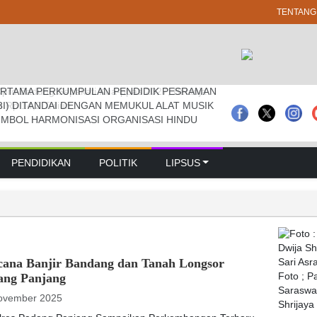
TENTANG
RTAMA PERKUMPULAN PENDIDIK PESRAMAN
 Pramuka Kwarcab Badung Berprestasi Di
prd Badung Sepakati Kua-ppas 2027, Belanja
3I) DITANDAI DENGAN MEMUKUL ALAT MUSIK
nal
Rp 14,2 Triliun
IMBOL HARMONISASI ORGANISASI HINDU
PENDIDIKAN
POLITIK
LIPSUS
cana Banjir Bandang dan Tanah Longsor
ang Panjang
Foto ; 
Saraswat
ovember 2025
Shrijaya