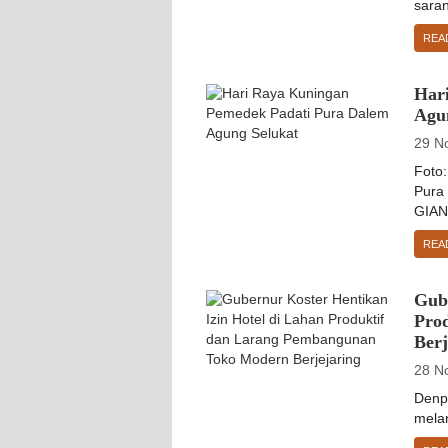
saran
REA
Har
Agu
29 N
Foto:
Pura
GIANY
REA
Gube
Pro
Berj
28 N
Denp
melar