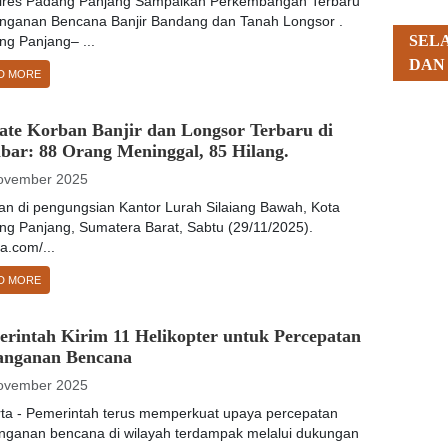
lres Padang Panjang Sampaikan Perkembangan Terbaru
nganan Bencana Banjir Bandang dan Tanah Longsor .
SEL
ng Panjang– ...
DAN
D MORE
ate Korban Banjir dan Longsor Terbaru di
bar: 88 Orang Meninggal, 85 Hilang.
ovember 2025
an di pengungsian Kantor Lurah Silaiang Bawah, Kota
ng Panjang, Sumatera Barat, Sabtu (29/11/2025).
a.com/...
D MORE
erintah Kirim 11 Helikopter untuk Percepatan
anganan Bencana
ovember 2025
rta - Pemerintah terus memperkuat upaya percepatan
nganan bencana di wilayah terdampak melalui dukungan