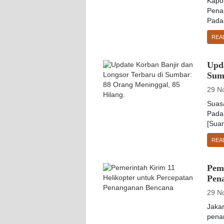
Kapo
Pena
Pada
REA
Upd
Sum
29 N
Suas
Pada
[Suar
REA
Pem
Pen
29 N
Jaka
pena