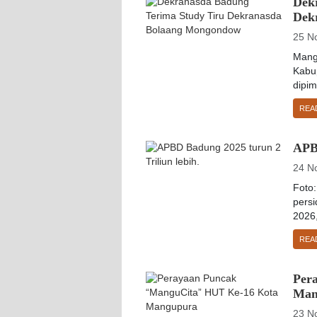
Dek
Dek
25 N
Mang
Kabu
dipim
REA
APBD
24 N
Foto
pers
2026,
REA
Per
Man
23 N