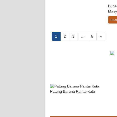
Bupat
Masy
REA
Posts
1
2
3
…
5
»
navigation
Patung Baruna Pantai Kuta