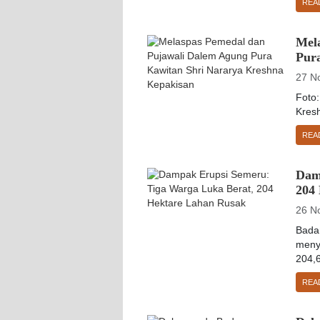
REA
Mel
Pur
27 N
Foto
Kres
REA
Dam
204
26 N
Bada
meny
204,6
REA