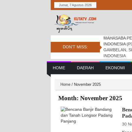
Jumat, 7 Agustus 2026
MAHASABA PE
Bupati Dukung
Pemkab. Dan D
INDONESIA (P
Jambore Nasio
Daerah Tembus 
DON'T MISS:
GAMBELAN, S
INDONESIA
Main Navigation
HOME
DAERAH
EKONOMI
Home
/
November 2025
Month:
November 2025
Ben
Pad
30 N