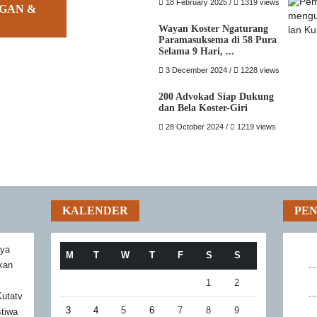
18 February 2025 /
1319 views
GAN &
Wayan Koster Ngaturang
Paramasuksema di 58 Pura
Selama 9 Hari, ...
3 December 2024 /
1228 views
200 Advokad Siap Dukung
dan Bela Koster-Giri
28 October 2024 /
1219 views
KALENDER
PE
aya
M
T
W
T
F
S
S
akan
1
2
utatv
3
4
5
6
7
8
9
stiwa