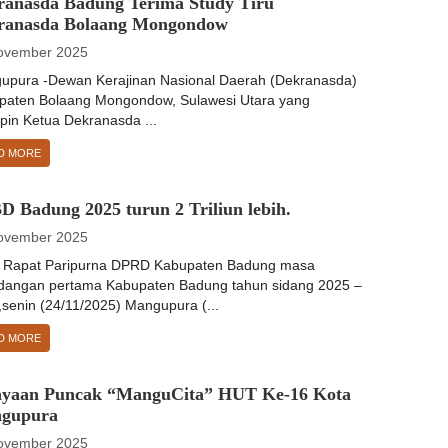
ranasda Badung Terima Study Tiru
ranasda Bolaang Mongondow
ovember 2025
upura -Dewan Kerajinan Nasional Daerah (Dekranasda)
paten Bolaang Mongondow, Sulawesi Utara yang
pin Ketua Dekranasda ...
D MORE
 Badung 2025 turun 2 Triliun lebih.
ovember 2025
: Rapat Paripurna DPRD Kabupaten Badung masa
idangan pertama Kabupaten Badung tahun sidang 2025 –
senin (24/11/2025) Mangupura (...
D MORE
ayaan Puncak “ManguCita” HUT Ke-16 Kota
gupura
ovember 2025