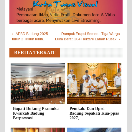
APBD Badung 2025
Dampak Erupsi Semeru: Tiga Warga
turun 2 Triliun lebih.
Luka Berat, 204 Hektare Lahan Rusak
BERITA TERKAIT
Bupati Dukung Pramuka
Pemkab. Dan Dprd
Kwarcab Badung
Badung Sepakati Kua-ppas
Berprestasi ...
2027, ...