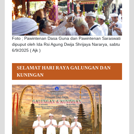
Foto ; Pawintenan Dasa Guna dan Pawintenan Saraswati
dipuput oleh Ida Rsi Agung Dwija Shrijaya Nararya, sabtu
6/9/2025 ( Ajk )
SELAMAT HARI RAYA GALUNGAN DAN
KUNINGAN