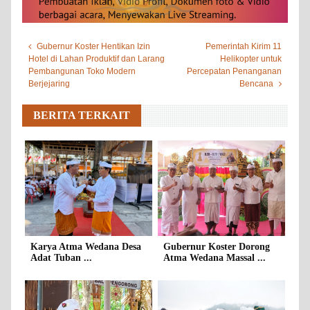
Gubernur Koster Hentikan Izin
Pemerintah Kirim 11
Hotel di Lahan Produktif dan Larang
Helikopter untuk
Pembangunan Toko Modern
Percepatan Penanganan
Berjejaring
Bencana
BERITA TERKAIT
Karya Atma Wedana Desa
Gubernur Koster Dorong
Adat Tuban ...
Atma Wedana Massal ...