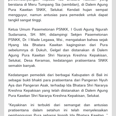
berstana di Meru Tumpang Sia (sembilan), di Dalem Agung
Pura Kawitan SNKK, Selukat. Kendati hujan sempat
mengguyur, namun antusias para pemedek untuk dapat
tangkil sangat tinggi.
Ketua Umum Pasemetonan PSNKK, I Gusti Agung Ngurah
Sudarsana, SH. MH, didampingi Sekjen Pasemetonan
PSNKK, Dr. I Made Legawa, Msi., mengatakan bahwa sejak
Hyang Ida Bhatara Kawitan kagingsiran dari Pura
sebelumnya di Dukuh, Gelgel dan distanakan di Dalem
Agung Pura Kawitan Shri Nararya Kreshna Kepakisan,
Selukat, Desa Keramas, kedatangan pratisentana SNKK
semakin banyak.
Kedatangan pemedek dari berbagai Kabupaten di Bali ini
sebagai bukti bhakti para pratisentana dari Pangeran Nyuh
Aya dan Pangeran Asak, terhadap Ida Bhatara Shri Nararya
Kreshna Kepakisan yang telah diistanakan di Dalem Agung
Pura Kawitan Shri Nararya Kreshna Kepakisan, Selukat.
“Keyakinan ini terbukti dari semangat dan antusias
pratisentana dalam setahun ini telah menyelesaikan
pembangunan Pura sebagai linggih Ida Bhatara Kawitan, ”