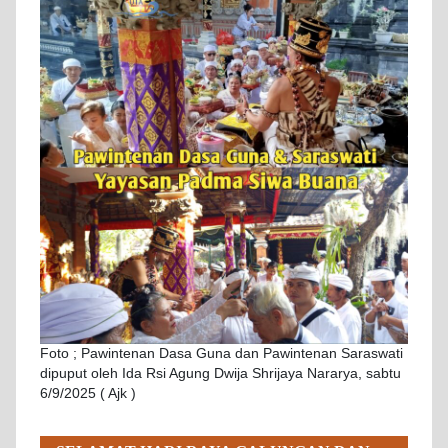
Foto ; Pawintenan Dasa Guna dan Pawintenan Saraswati
dipuput oleh Ida Rsi Agung Dwija Shrijaya Nararya, sabtu
6/9/2025 ( Ajk )