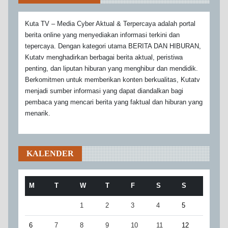
Kuta TV – Media Cyber Aktual & Terpercaya adalah portal
berita online yang menyediakan informasi terkini dan
tepercaya. Dengan kategori utama BERITA DAN HIBURAN,
Kutatv menghadirkan berbagai berita aktual, peristiwa
penting, dan liputan hiburan yang menghibur dan mendidik.
Berkomitmen untuk memberikan konten berkualitas, Kutatv
menjadi sumber informasi yang dapat diandalkan bagi
pembaca yang mencari berita yang faktual dan hiburan yang
menarik.
KALENDER
M
T
W
T
F
S
S
1
2
3
4
5
6
7
8
9
10
11
12