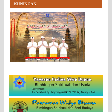
KUNINGAN