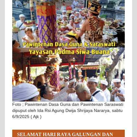
Foto ; Pawintenan Dasa Guna dan Pawintenan Saraswati
dipuput oleh Ida Rsi Agung Dwija Shrijaya Nararya, sabtu
6/9/2025 ( Ajk )
SELAMAT HARI RAYA GALUNGAN DAN