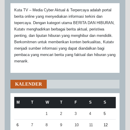
Kuta TV – Media Cyber Aktual & Terpercaya adalah portal
berita online yang menyediakan informasi terkini dan
tepercaya. Dengan kategori utama BERITA DAN HIBURAN,
Kutatv menghadirkan berbagai berita aktual, peristiwa
penting, dan liputan hiburan yang menghibur dan mendidik.
Berkomitmen untuk memberikan konten berkualitas, Kutatv
menjadi sumber informasi yang dapat diandalkan bagi
pembaca yang mencari berita yang faktual dan hiburan yang
menarik.
KALENDER
M
T
W
T
F
S
S
1
2
3
4
5
6
7
8
9
10
11
12