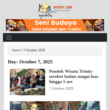
Main Navigation
Home
/
7 October 2025
Day:
October 7, 2025
Pondok Wisata Trinity
serobot badan sungai luas
hingga 5 are
7 October 2025