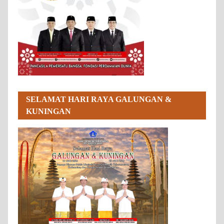
SELAMAT HARI RAYA GALUNGAN &
KUNINGAN