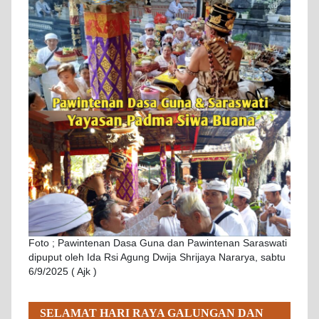
Foto ; Pawintenan Dasa Guna dan Pawintenan Saraswati
dipuput oleh Ida Rsi Agung Dwija Shrijaya Nararya, sabtu
6/9/2025 ( Ajk )
SELAMAT HARI RAYA GALUNGAN DAN