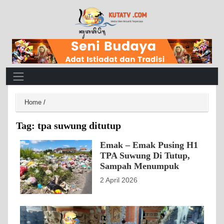
Main Navigation
Home
/
Tag:
tpa suwung ditutup
Emak – Emak Pusing H1
TPA Suwung Di Tutup,
Sampah Menumpuk
2 April 2026