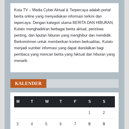
Kuta TV – Media Cyber Aktual & Terpercaya adalah portal
berita online yang menyediakan informasi terkini dan
tepercaya. Dengan kategori utama BERITA DAN HIBURAN,
Kutatv menghadirkan berbagai berita aktual, peristiwa
penting, dan liputan hiburan yang menghibur dan mendidik.
Berkomitmen untuk memberikan konten berkualitas, Kutatv
menjadi sumber informasi yang dapat diandalkan bagi
pembaca yang mencari berita yang faktual dan hiburan yang
menarik.
KALENDER
M
T
W
T
F
S
S
1
2
3
4
5
6
7
8
9