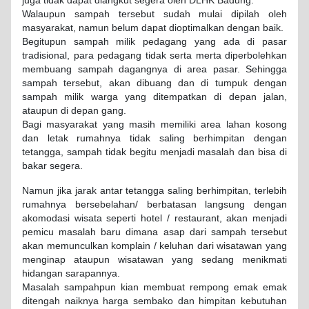
juga tidak dapat diangkut segera oleh DLHK Badung.
Walaupun sampah tersebut sudah mulai dipilah oleh
masyarakat, namun belum dapat dioptimalkan dengan baik.
Begitupun sampah milik pedagang yang ada di pasar
tradisional, para pedagang tidak serta merta diperbolehkan
membuang sampah dagangnya di area pasar. Sehingga
sampah tersebut, akan dibuang dan di tumpuk dengan
sampah milik warga yang ditempatkan di depan jalan,
ataupun di depan gang.
Bagi masyarakat yang masih memiliki area lahan kosong
dan letak rumahnya tidak saling berhimpitan dengan
tetangga, sampah tidak begitu menjadi masalah dan bisa di
bakar segera.
Namun jika jarak antar tetangga saling berhimpitan, terlebih
rumahnya bersebelahan/ berbatasan langsung dengan
akomodasi wisata seperti hotel / restaurant, akan menjadi
pemicu masalah baru dimana asap dari sampah tersebut
akan memunculkan komplain / keluhan dari wisatawan yang
menginap ataupun wisatawan yang sedang menikmati
hidangan sarapannya.
Masalah sampahpun kian membuat rempong emak emak
ditengah naiknya harga sembako dan himpitan kebutuhan