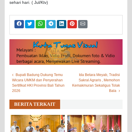
sehari hari. ( Jul/Ktv)
Bupati Badung Dukung Temu
Ida Betara Meyab, Tradisi
Wicara UMKM dan Penyerahan
Sakral Agraris , Memohon
Sertifikat HKI Provinsi Bali Tahun
Kemakmuran Sekaligus Tolak
2026
Bala
BERITA TERKAIT