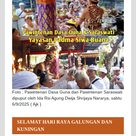
Foto ; Pawintenan Dasa Guna dan Pawintenan Saraswati
dipuput oleh Ida Rsi Agung Dwija Shrijaya Nararya, sabtu
6/9/2025 ( Ajk )
SELAMAT HARI RAYA GALUNGAN DAN
KUNINGAN