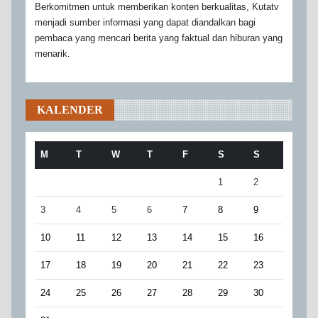
Berkomitmen untuk memberikan konten berkualitas, Kutatv
menjadi sumber informasi yang dapat diandalkan bagi
pembaca yang mencari berita yang faktual dan hiburan yang
menarik.
KALENDER
M
T
W
T
F
S
S
1
2
3
4
5
6
7
8
9
10
11
12
13
14
15
16
17
18
19
20
21
22
23
24
25
26
27
28
29
30