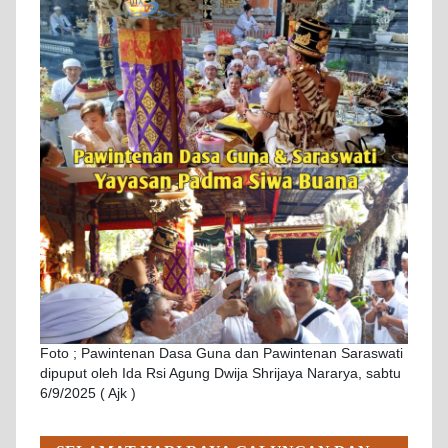
Foto ; Pawintenan Dasa Guna dan Pawintenan Saraswati
dipuput oleh Ida Rsi Agung Dwija Shrijaya Nararya, sabtu
6/9/2025 ( Ajk )