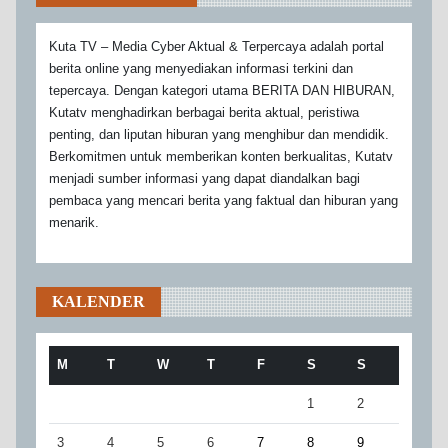
Kuta TV – Media Cyber Aktual & Terpercaya adalah portal
berita online yang menyediakan informasi terkini dan
tepercaya. Dengan kategori utama BERITA DAN HIBURAN,
Kutatv menghadirkan berbagai berita aktual, peristiwa
penting, dan liputan hiburan yang menghibur dan mendidik.
Berkomitmen untuk memberikan konten berkualitas, Kutatv
menjadi sumber informasi yang dapat diandalkan bagi
pembaca yang mencari berita yang faktual dan hiburan yang
menarik.
KALENDER
M
T
W
T
F
S
S
1
2
3
4
5
6
7
8
9