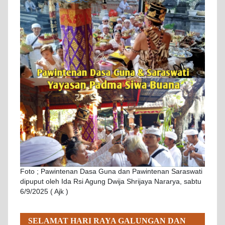
Foto ; Pawintenan Dasa Guna dan Pawintenan Saraswati
dipuput oleh Ida Rsi Agung Dwija Shrijaya Nararya, sabtu
6/9/2025 ( Ajk )
SELAMAT HARI RAYA GALUNGAN DAN