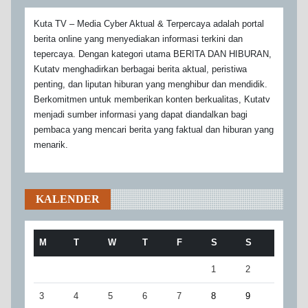
Kuta TV – Media Cyber Aktual & Terpercaya adalah portal
berita online yang menyediakan informasi terkini dan
tepercaya. Dengan kategori utama BERITA DAN HIBURAN,
Kutatv menghadirkan berbagai berita aktual, peristiwa
penting, dan liputan hiburan yang menghibur dan mendidik.
Berkomitmen untuk memberikan konten berkualitas, Kutatv
menjadi sumber informasi yang dapat diandalkan bagi
pembaca yang mencari berita yang faktual dan hiburan yang
menarik.
KALENDER
M
T
W
T
F
S
S
1
2
3
4
5
6
7
8
9