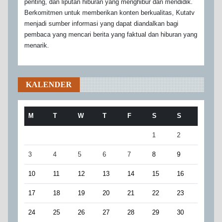
penting, dan liputan hiburan yang menghibur dan mendidik.
Berkomitmen untuk memberikan konten berkualitas, Kutatv
menjadi sumber informasi yang dapat diandalkan bagi
pembaca yang mencari berita yang faktual dan hiburan yang
menarik.
KALENDER
M
T
W
T
F
S
S
1
2
3
4
5
6
7
8
9
10
11
12
13
14
15
16
17
18
19
20
21
22
23
24
25
26
27
28
29
30