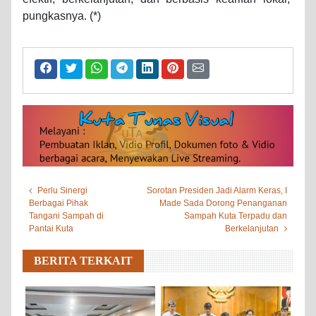
pungkasnya. (*)
Perlu Sinergi
Sorotan Presiden Jadi Alarm Keras, I
Berbagai Pihak
Made Sada Dorong Penanganan
Tangani Sampah di
Sampah Kuta Terpadu dan
Pantai Kuta
Berkelanjutan
BERITA TERKAIT