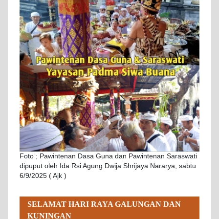
Foto ; Pawintenan Dasa Guna dan Pawintenan Saraswati
dipuput oleh Ida Rsi Agung Dwija Shrijaya Nararya, sabtu
6/9/2025 ( Ajk )
SELAMAT HARI RAYA GALUNGAN DAN
KUNINGAN