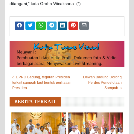
ditangani,” kata Graha Wicaksana. (*)
DPRD Badung, teguran Presiden
Dewan Badung Dorong
terkait sampah laut bentuk perhatian
Perdes Pengelolaan
Presiden
Sampah
BERITA TERKAIT