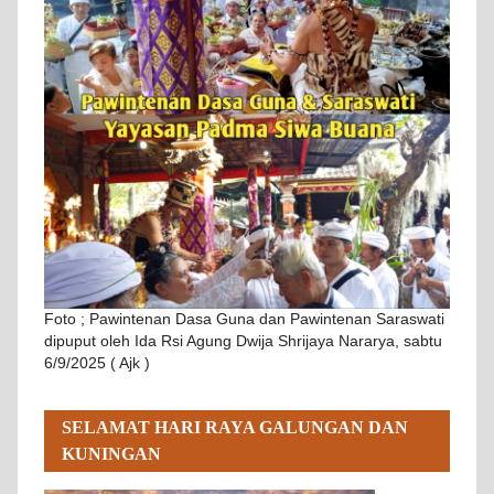
Foto ; Pawintenan Dasa Guna dan Pawintenan Saraswati
dipuput oleh Ida Rsi Agung Dwija Shrijaya Nararya, sabtu
6/9/2025 ( Ajk )
SELAMAT HARI RAYA GALUNGAN DAN
KUNINGAN