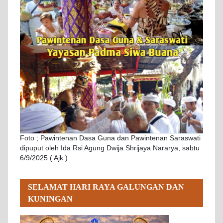
Foto ; Pawintenan Dasa Guna dan Pawintenan Saraswati
dipuput oleh Ida Rsi Agung Dwija Shrijaya Nararya, sabtu
6/9/2025 ( Ajk )
SELAMAT HARI RAYA GALUNGAN DAN
KUNINGAN