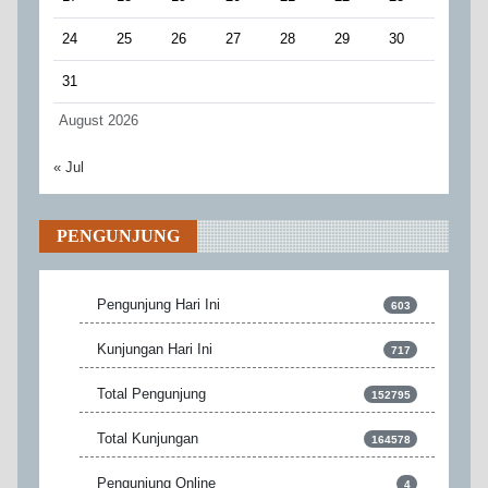
24
25
26
27
28
29
30
31
August 2026
« Jul
PENGUNJUNG
Pengunjung Hari Ini
603
Kunjungan Hari Ini
717
Total Pengunjung
152795
Total Kunjungan
164578
Pengunjung Online
4