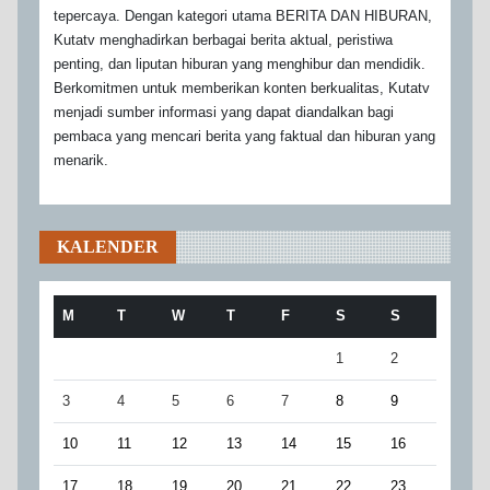
tepercaya. Dengan kategori utama BERITA DAN HIBURAN,
Kutatv menghadirkan berbagai berita aktual, peristiwa
penting, dan liputan hiburan yang menghibur dan mendidik.
Berkomitmen untuk memberikan konten berkualitas, Kutatv
menjadi sumber informasi yang dapat diandalkan bagi
pembaca yang mencari berita yang faktual dan hiburan yang
menarik.
KALENDER
M
T
W
T
F
S
S
1
2
3
4
5
6
7
8
9
10
11
12
13
14
15
16
17
18
19
20
21
22
23