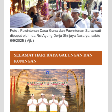
Foto ; Pawintenan Dasa Guna dan Pawintenan Saraswati
dipuput oleh Ida Rsi Agung Dwija Shrijaya Nararya, sabtu
6/9/2025 ( Ajk )
SELAMAT HARI RAYA GALUNGAN DAN
KUNINGAN