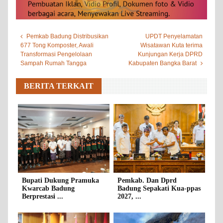
Pemkab Badung Distribusikan
UPDT Penyelamatan
677 Tong Komposter, Awali
Wisatawan Kuta terima
Transformasi Pengelolaan
Kunjungan Kerja DPRD
Sampah Rumah Tangga
Kabupaten Bangka Barat
BERITA TERKAIT
Bupati Dukung Pramuka
Pemkab. Dan Dprd
Kwarcab Badung
Badung Sepakati Kua-ppas
Berprestasi ...
2027, ...