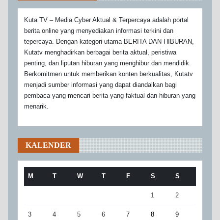
Kuta TV – Media Cyber Aktual & Terpercaya adalah portal
berita online yang menyediakan informasi terkini dan
tepercaya. Dengan kategori utama BERITA DAN HIBURAN,
Kutatv menghadirkan berbagai berita aktual, peristiwa
penting, dan liputan hiburan yang menghibur dan mendidik.
Berkomitmen untuk memberikan konten berkualitas, Kutatv
menjadi sumber informasi yang dapat diandalkan bagi
pembaca yang mencari berita yang faktual dan hiburan yang
menarik.
KALENDER
M
T
W
T
F
S
S
1
2
3
4
5
6
7
8
9