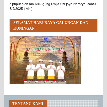
dipuput oleh Ida Rsi Agung Dwija Shrijaya Nararya, sabtu
6/9/2025 ( Ajk )
SELAMAT HARI RAYA GALUNGAN DAN
KUNINGAN
TENTANG KAMI