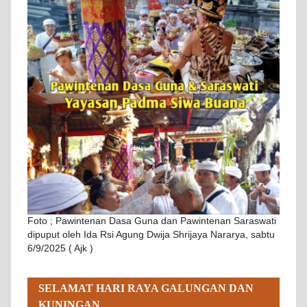
Foto ; Pawintenan Dasa Guna dan Pawintenan Saraswati
dipuput oleh Ida Rsi Agung Dwija Shrijaya Nararya, sabtu
6/9/2025 ( Ajk )
SELAMAT HARI RAYA GALUNGAN DAN
KUNINGAN