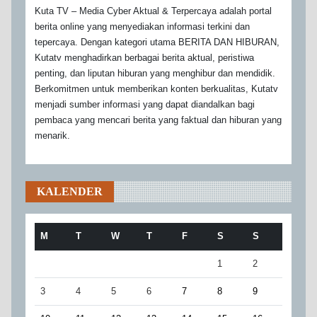
Kuta TV – Media Cyber Aktual & Terpercaya adalah portal
berita online yang menyediakan informasi terkini dan
tepercaya. Dengan kategori utama BERITA DAN HIBURAN,
Kutatv menghadirkan berbagai berita aktual, peristiwa
penting, dan liputan hiburan yang menghibur dan mendidik.
Berkomitmen untuk memberikan konten berkualitas, Kutatv
menjadi sumber informasi yang dapat diandalkan bagi
pembaca yang mencari berita yang faktual dan hiburan yang
menarik.
KALENDER
M
T
W
T
F
S
S
1
2
3
4
5
6
7
8
9