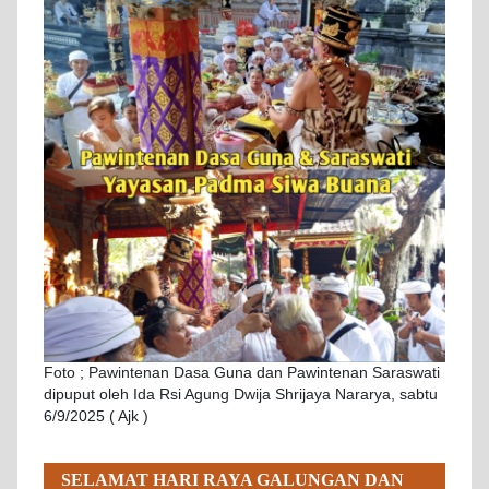
Foto ; Pawintenan Dasa Guna dan Pawintenan Saraswati
dipuput oleh Ida Rsi Agung Dwija Shrijaya Nararya, sabtu
6/9/2025 ( Ajk )
SELAMAT HARI RAYA GALUNGAN DAN