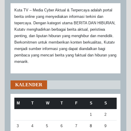
Kuta TV – Media Cyber Aktual & Terpercaya adalah portal
berita online yang menyediakan informasi terkini dan
tepercaya. Dengan kategori utama BERITA DAN HIBURAN,
Kutatv menghadirkan berbagai berita aktual, peristiwa
penting, dan liputan hiburan yang menghibur dan mendidik.
Berkomitmen untuk memberikan konten berkualitas, Kutatv
menjadi sumber informasi yang dapat diandalkan bagi
pembaca yang mencari berita yang faktual dan hiburan yang
menarik.
KALENDER
M
T
W
T
F
S
S
1
2
3
4
5
6
7
8
9