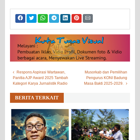
Respons Aspirasi Wartawan,
Musorkab dan Pemilihan
Panitia AJP Award 2025 Tambah
Pengurus KONI Badung
Kategori Karya Jurnalistik Radio
Masa Bakti 2025-2029.
BERITA TERKAIT