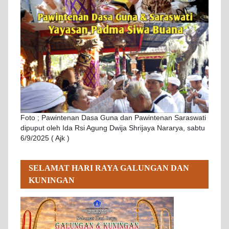
Foto ; Pawintenan Dasa Guna dan Pawintenan Saraswati
dipuput oleh Ida Rsi Agung Dwija Shrijaya Nararya, sabtu
6/9/2025 ( Ajk )
SELAMAT HARI RAYA GALUNGAN DAN
KUNINGAN