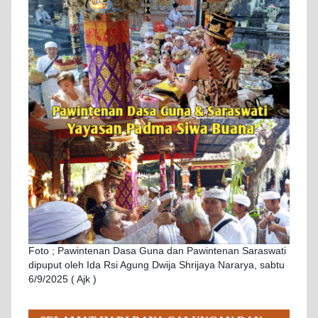
Foto ; Pawintenan Dasa Guna dan Pawintenan Saraswati
dipuput oleh Ida Rsi Agung Dwija Shrijaya Nararya, sabtu
6/9/2025 ( Ajk )