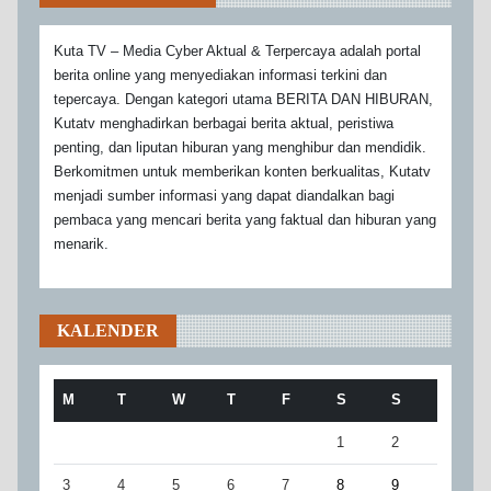
Kuta TV – Media Cyber Aktual & Terpercaya adalah portal
berita online yang menyediakan informasi terkini dan
tepercaya. Dengan kategori utama BERITA DAN HIBURAN,
Kutatv menghadirkan berbagai berita aktual, peristiwa
penting, dan liputan hiburan yang menghibur dan mendidik.
Berkomitmen untuk memberikan konten berkualitas, Kutatv
menjadi sumber informasi yang dapat diandalkan bagi
pembaca yang mencari berita yang faktual dan hiburan yang
menarik.
KALENDER
M
T
W
T
F
S
S
1
2
3
4
5
6
7
8
9