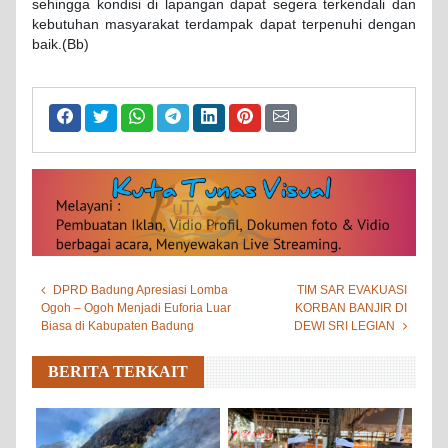
sehingga kondisi di lapangan dapat segera terkendali dan
kebutuhan masyarakat terdampak dapat terpenuhi dengan
baik.(Bb)
DPRD Badung Apresiasi Lomba
TIM SAR EVAKUASI
Ogoh – Ogoh Menjadi Euforia Luar
KORBAN BANJIR DI
Biasa di Kabupaten Badung
DEWI SRI LEGIAN
BERITA TERKAIT