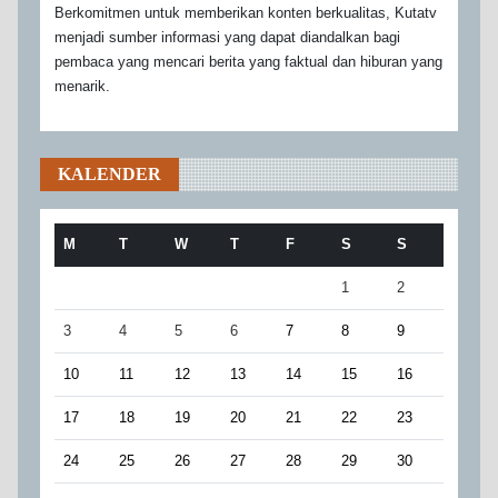
Berkomitmen untuk memberikan konten berkualitas, Kutatv
menjadi sumber informasi yang dapat diandalkan bagi
pembaca yang mencari berita yang faktual dan hiburan yang
menarik.
KALENDER
M
T
W
T
F
S
S
1
2
3
4
5
6
7
8
9
10
11
12
13
14
15
16
17
18
19
20
21
22
23
24
25
26
27
28
29
30