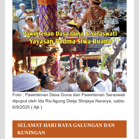
Foto ; Pawintenan Dasa Guna dan Pawintenan Saraswati
dipuput oleh Ida Rsi Agung Dwija Shrijaya Nararya, sabtu
6/9/2025 ( Ajk )
SELAMAT HARI RAYA GALUNGAN DAN
KUNINGAN