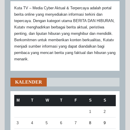
Kuta TV – Media Cyber Aktual & Terpercaya adalah portal
berita online yang menyediakan informasi terkini dan
tepercaya. Dengan kategori utama BERITA DAN HIBURAN,
Kutatv menghadirkan berbagai berita aktual, peristiwa
penting, dan liputan hiburan yang menghibur dan mendidik.
Berkomitmen untuk memberikan konten berkualitas, Kutatv
menjadi sumber informasi yang dapat diandalkan bagi
pembaca yang mencari berita yang faktual dan hiburan yang
menarik.
KALENDER
M
T
W
T
F
S
S
1
2
3
4
5
6
7
8
9