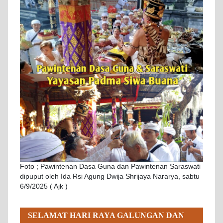
Foto ; Pawintenan Dasa Guna dan Pawintenan Saraswati
dipuput oleh Ida Rsi Agung Dwija Shrijaya Nararya, sabtu
6/9/2025 ( Ajk )
SELAMAT HARI RAYA GALUNGAN DAN