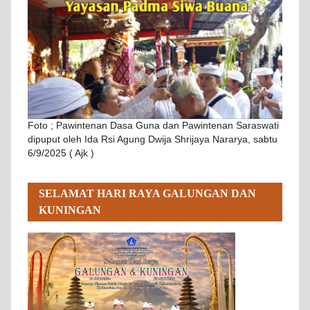
Foto ; Pawintenan Dasa Guna dan Pawintenan Saraswati
dipuput oleh Ida Rsi Agung Dwija Shrijaya Nararya, sabtu
6/9/2025 ( Ajk )
SELAMAT HARI RAYA GALUNGAN DAN
KUNINGAN