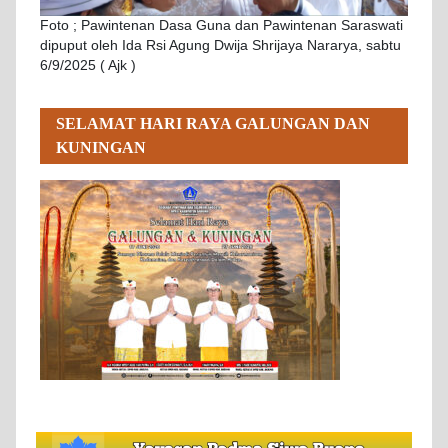
Foto ; Pawintenan Dasa Guna dan Pawintenan Saraswati
dipuput oleh Ida Rsi Agung Dwija Shrijaya Nararya, sabtu
6/9/2025 ( Ajk )
SELAMAT HARI RAYA GALUNGAN DAN
KUNINGAN