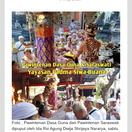
Foto ; Pawintenan Dasa Guna dan Pawintenan Saraswati
dipuput oleh Ida Rsi Agung Dwija Shrijaya Nararya, sabtu