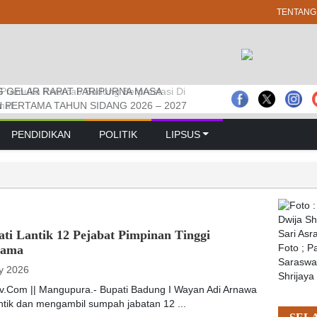
TENTANG
 Pramuka Kwarcab Badung Berprestasi Di
prd Badung Sepakati Kua-ppas 2027, Belanja
 GELAR RAPAT PARIPURNA MASA
nal
Rp 14,2 Triliun
 PERTAMA TAHUN SIDANG 2026 – 2027
PENDIDIKAN
POLITIK
LIPSUS
ti Lantik 12 Pejabat Pimpinan Tinggi
tama
Foto ; 
Saraswat
y 2026
Shrijaya
tv.Com || Mangupura.- Bupati Badung I Wayan Adi Arnawa
ntik dan mengambil sumpah jabatan 12 ...