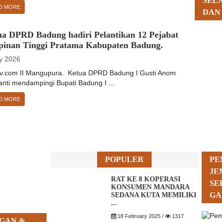
SEL
D MORE
DAN
ua DPRD Badung hadiri Pelantikan 12 Pejabat
pinan Tinggi Pratama Kabupaten Badung.
y 2026
tv.com II Mangupura. Ketua DPRD Badung I Gusti Anom
nti mendampingi Bupati Badung I ...
D MORE
POPULER
PE
JE
RAT KE 8 KOPERASI
SE
KONSUMEN MANDARA
GA
SEDANA KUTA MEMILIKI
...
18 February 2025 /
1317
GAN &