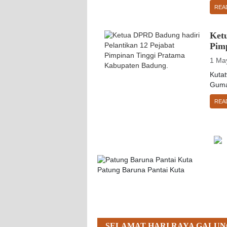
REA
Ket
Pim
1 Ma
Kuta
Guma
REA
Patung Baruna Pantai Kuta
SELAMAT HARI RAYA GALUN