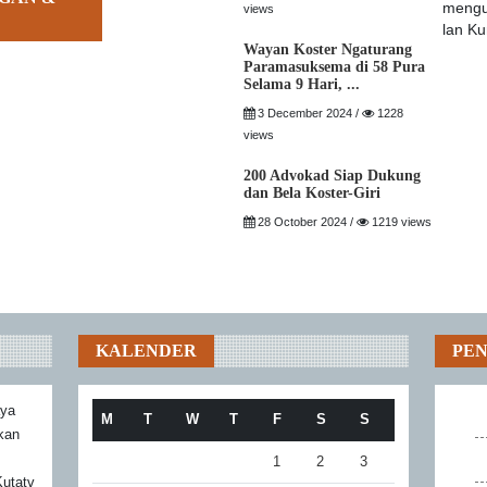
views
Wayan Koster Ngaturang
Paramasuksema di 58 Pura
Selama 9 Hari, ...
3 December 2024 /
1228
views
200 Advokad Siap Dukung
dan Bela Koster-Giri
28 October 2024 /
1219 views
KALENDER
PE
aya
M
T
W
T
F
S
S
akan
1
2
3
utatv