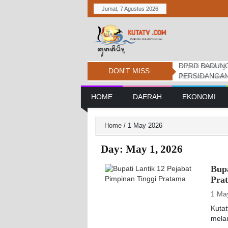
Jumat, 7 Agustus 2026
Bupati Dukung
Pemkab. Dan D
DPRD BADUNG
DON'T MISS:
Jambore Nasio
Daerah Tembus 
PERSIDANGAN
Main Navigation
HOME
DAERAH
EKONOMI
Home
/
1 May 2026
Day:
May 1, 2026
Bupa
Pra
1 Ma
Kuta
mela