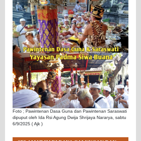
Foto ; Pawintenan Dasa Guna dan Pawintenan Saraswati
dipuput oleh Ida Rsi Agung Dwija Shrijaya Nararya, sabtu
6/9/2025 ( Ajk )