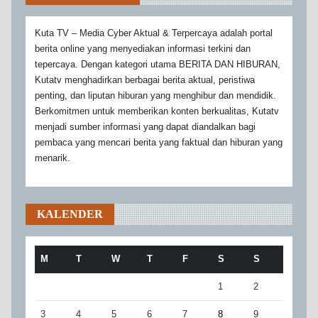
Kuta TV – Media Cyber Aktual & Terpercaya adalah portal
berita online yang menyediakan informasi terkini dan
tepercaya. Dengan kategori utama BERITA DAN HIBURAN,
Kutatv menghadirkan berbagai berita aktual, peristiwa
penting, dan liputan hiburan yang menghibur dan mendidik.
Berkomitmen untuk memberikan konten berkualitas, Kutatv
menjadi sumber informasi yang dapat diandalkan bagi
pembaca yang mencari berita yang faktual dan hiburan yang
menarik.
KALENDER
M
T
W
T
F
S
S
1
2
3
4
5
6
7
8
9