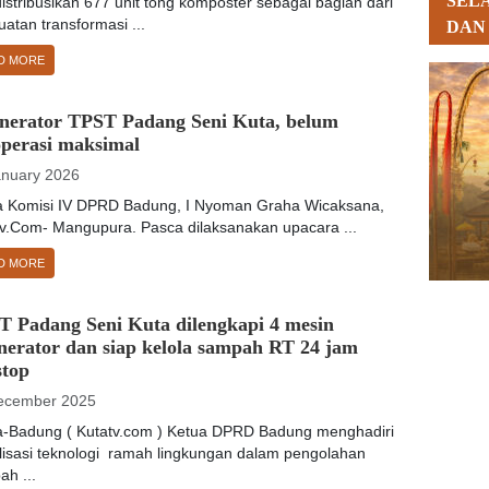
SEL
stribusikan 677 unit tong komposter sebagai bagian dari
atan transformasi ...
DAN
D MORE
enerator TPST Padang Seni Kuta, belum
operasi maksimal
anuary 2026
a Komisi IV DPRD Badung, I Nyoman Graha Wicaksana,
tv.Com- Mangupura. Pasca dilaksanakan upacara ...
D MORE
T Padang Seni Kuta dilengkapi 4 mesin
nerator dan siap kelola sampah RT 24 jam
stop
ecember 2025
-Badung ( Kutatv.com ) Ketua DPRD Badung menghadiri
lisasi teknologi ramah lingkungan dalam pengolahan
h ...