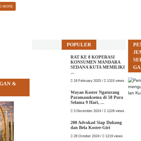
D MORE
POPULER
PE
JE
RAT KE 8 KOPERASI
SE
KONSUMEN MANDARA
GA
SEDANA KUTA MEMILIKI
...
18 February 2025 /
1315 views
GAN &
Wayan Koster Ngaturang
Paramasuksema di 58 Pura
Selama 9 Hari, ...
3 December 2024 /
1228 views
200 Advokad Siap Dukung
dan Bela Koster-Giri
28 October 2024 /
1219 views