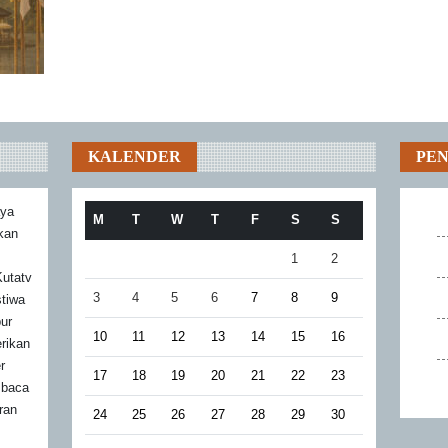
KALENDER
PE
aya
M
T
W
T
F
S
S
akan
1
2
utatv
3
4
5
6
7
8
9
stiwa
bur
10
11
12
13
14
15
16
rikan
r
17
18
19
20
21
22
23
mbaca
ran
24
25
26
27
28
29
30