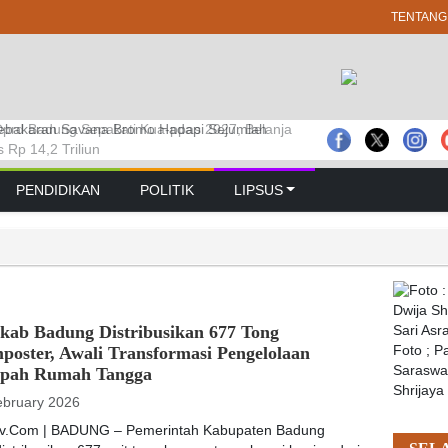
TENTANG
prd Badung Sepakati Kua-ppas 2027, Belanja
 GELAR RAPAT PARIPURNA MASA
bakaran Savana Bromo Hadapi Sejumlah
Rp 14,2 Triliun
 PERTAMA TAHUN SIDANG 2026 – 2027
PENDIDIKAN
POLITIK
LIPSUS
kab Badung Distribusikan 677 Tong
oster, Awali Transformasi Pengelolaan
Foto ; 
Saraswat
pah Rumah Tangga
Shrijaya
ebruary 2026
tv.Com | BADUNG – Pemerintah Kabupaten Badung