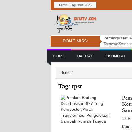
Kamis, 6 Agustus 2026
Pemkab. Dan D
DPRD BADUNG
Penanganan Ke
DON'T MISS:
Daerah Tembus 
PERSIDANGAN
Tantangan
Main Navigation
HOME
DAERAH
EKONOMI
Home
/
Tag:
tpst
Pem
Komp
Sam
12 F
Kuta