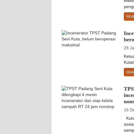
mendi
pengu
REA
Inc
ber
28 J
Ketu
Kuta
REA
TPS
ince
non
16 D
Kuta
sosia
sampa