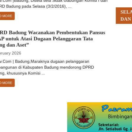
tv.Com |Badung, Disela sela Sidak Gabungan Komisi I dan
RD Badung pada Selasa (3/2/2016), ...
SEL
D MORE
DAN
RD Badung Wacanakan Pembentukan Pansus
P untuk Atasi Dugaan Pelanggaran Tata
ng dan Aset”
bruary 2026
tv.Com | Badung,Maraknya dugaan pelanggaran
angunan di Kabupaten Badung mendorong DPRD
g, khususnya Komisi ...
D MORE