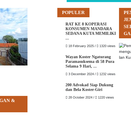
POPULER
PE
JE
RAT KE 8 KOPERASI
SE
KONSUMEN MANDARA
GA
SEDANA KUTA MEMILIKI
...
18 February 2025 /
1320 views
Wayan Koster Ngaturang
Paramasuksema di 58 Pura
Selama 9 Hari, ...
3 December 2024 /
1232 views
200 Advokad Siap Dukung
dan Bela Koster-Giri
28 October 2024 /
1220 views
GAN &