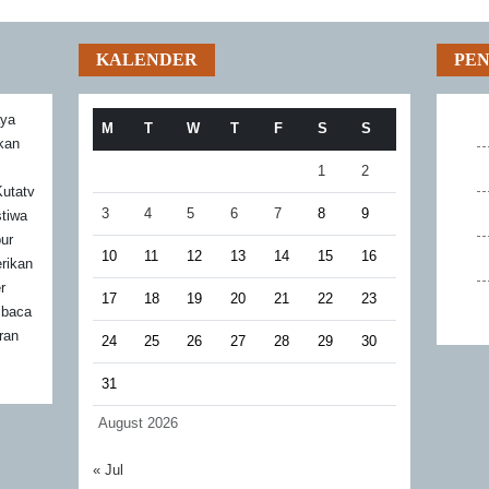
KALENDER
PE
aya
M
T
W
T
F
S
S
akan
1
2
utatv
3
4
5
6
7
8
9
stiwa
bur
10
11
12
13
14
15
16
rikan
r
17
18
19
20
21
22
23
mbaca
ran
24
25
26
27
28
29
30
31
August 2026
« Jul