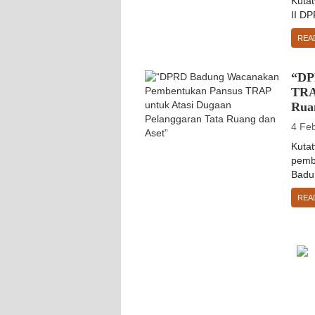
Kuta
II DP
REA
“DP
TRA
Rua
4 Fe
Kuta
pemb
Badun
REA