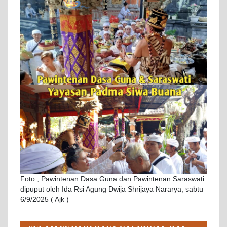
Foto ; Pawintenan Dasa Guna dan Pawintenan Saraswati
dipuput oleh Ida Rsi Agung Dwija Shrijaya Nararya, sabtu
6/9/2025 ( Ajk )