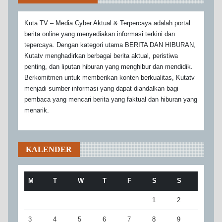
Kuta TV – Media Cyber Aktual & Terpercaya adalah portal
berita online yang menyediakan informasi terkini dan
tepercaya. Dengan kategori utama BERITA DAN HIBURAN,
Kutatv menghadirkan berbagai berita aktual, peristiwa
penting, dan liputan hiburan yang menghibur dan mendidik.
Berkomitmen untuk memberikan konten berkualitas, Kutatv
menjadi sumber informasi yang dapat diandalkan bagi
pembaca yang mencari berita yang faktual dan hiburan yang
menarik.
KALENDER
M
T
W
T
F
S
S
1
2
3
4
5
6
7
8
9