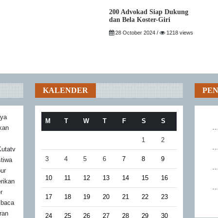
200 Advokad Siap Dukung
dan Bela Koster-Giri
28 October 2024 /
1218 views
KALENDER
PE
aya
M
T
W
T
F
S
S
akan
1
2
utatv
3
4
5
6
7
8
9
stiwa
bur
10
11
12
13
14
15
16
rikan
r
17
18
19
20
21
22
23
mbaca
ran
24
25
26
27
28
29
30