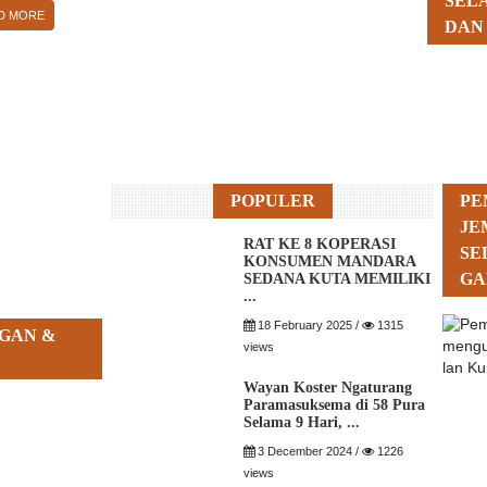
SEL
D MORE
DAN
POPULER
PE
JE
RAT KE 8 KOPERASI
SE
KONSUMEN MANDARA
GA
SEDANA KUTA MEMILIKI
...
18 February 2025 /
1315
GAN &
views
Wayan Koster Ngaturang
Paramasuksema di 58 Pura
Selama 9 Hari, ...
3 December 2024 /
1226
views