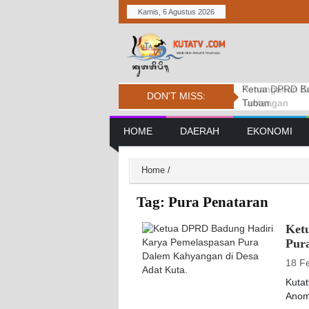
Kamis, 6 Agustus 2026
Penanganan Ke
Karya Atma We
Ketua DPRD Ba
DON'T MISS:
Tantangan
Tuban.
Main Navigation
HOME
DAERAH
EKONOMI
Home
/
Tag:
Pura Penataran
Ket
Pur
18 F
Kuta
Anom