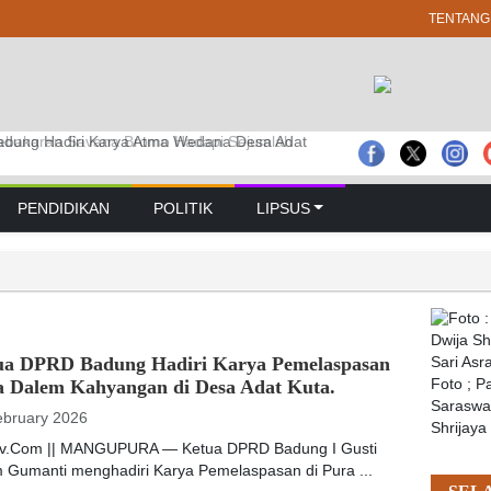
TENTANG
bakaran Savana Bromo Hadapi Sejumlah
dana Desa Adat Tuban Digelar Massal
dung Hadiri Karya Atma Wedana Desa Adat
PENDIDIKAN
POLITIK
LIPSUS
ua DPRD Badung Hadiri Karya Pemelaspasan
a Dalem Kahyangan di Desa Adat Kuta.
Foto ; 
Saraswat
ebruary 2026
Shrijaya
tv.Com || MANGUPURA — Ketua DPRD Badung I Gusti
 Gumanti menghadiri Karya Pemelaspasan di Pura ...