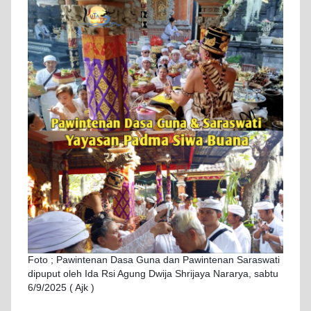
Foto ; Pawintenan Dasa Guna dan Pawintenan Saraswati
dipuput oleh Ida Rsi Agung Dwija Shrijaya Nararya, sabtu
6/9/2025 ( Ajk )