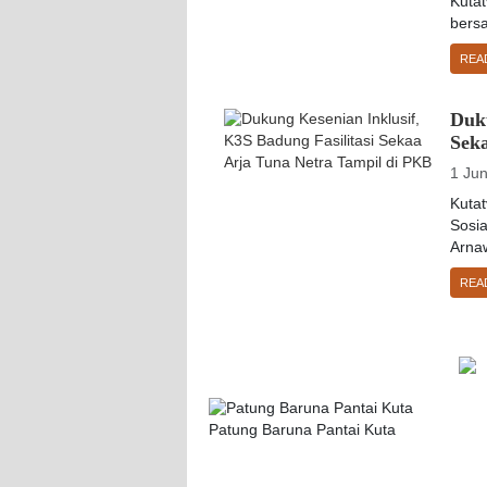
Kuta
bersa
REA
Duku
Sek
1 Ju
Kuta
Sosi
Arnaw
REA
Patung Baruna Pantai Kuta