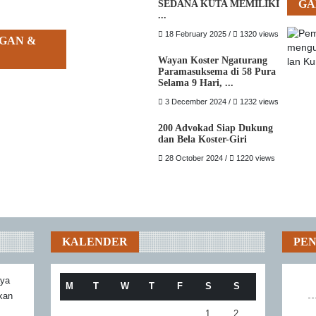
GA
SEDANA KUTA MEMILIKI
...
18 February 2025 /
1320 views
GAN &
Wayan Koster Ngaturang
Paramasuksema di 58 Pura
Selama 9 Hari, ...
3 December 2024 /
1232 views
200 Advokad Siap Dukung
dan Bela Koster-Giri
28 October 2024 /
1220 views
KALENDER
PE
aya
M
T
W
T
F
S
S
akan
1
2