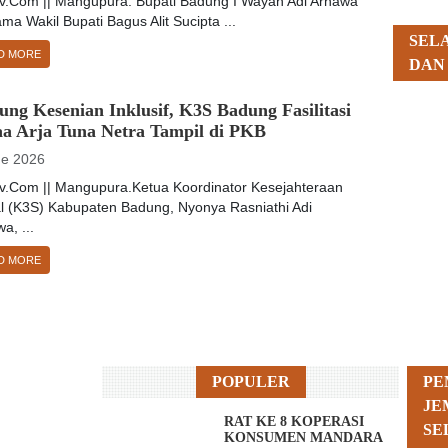
tv.Com || Mangupura. Bupati Badung I Wayan Adi Arnawa
ma Wakil Bupati Bagus Alit Sucipta ...
SEL
D MORE
DAN
ng Kesenian Inklusif, K3S Badung Fasilitasi
aa Arja Tuna Netra Tampil di PKB
ne 2026
tv.Com || Mangupura.Ketua Koordinator Kesejahteraan
al (K3S) Kabupaten Badung, Nyonya Rasniathi Adi
a, ...
D MORE
POPULER
PE
JE
RAT KE 8 KOPERASI
SE
KONSUMEN MANDARA